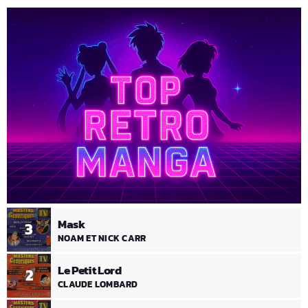
Mask
3
NOAM ET NICK CARR
Le Petit Lord
2
CLAUDE LOMBARD