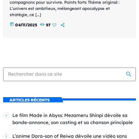
compagnons pour survivre. Points forts Thème original :
L’univers est ambitieux, mélangeant apocalypse et
stratégie, ce […]
today
04/11/2025
97
search
ARTICLES RÉCENTS
Le film Made in Abyss: Mezameru Shinpi dévoile sa
bande-annonce, son casting et sa chanson principale
L’anime Dara-san of Reiwa dévoile une vidéo sans