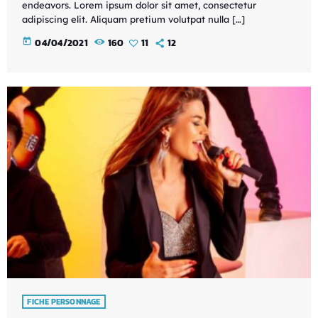
endeavors. Lorem ipsum dolor sit amet, consectetur
adipiscing elit. Aliquam pretium volutpat nulla […]
today
04/04/2021
160
11
12
FICHE PERSONNAGE