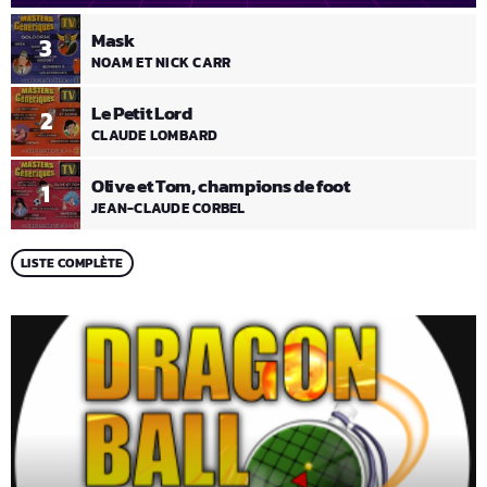
Mask
3
NOAM ET NICK CARR
Le Petit Lord
2
CLAUDE LOMBARD
Olive et Tom, champions de foot
1
JEAN-CLAUDE CORBEL
LISTE COMPLÈTE