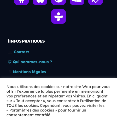
ℹ️ INFOS PRATIQUES
✉️
Contact
🦊
Qui sommes-nous ?
📄
Mentions légales
🔒
Confidentialité
Nous utilisons des cookies sur notre site Web pour vous
offrir l'expérience la plus pertinente en mémorisant
🛡️
RGPD
vos préférences et en répétant vos visites. En cliquant
sur « Tout accepter », vous consentez à l'utilisation de
Copyright © 2026 Animkids. Tous droits réservés.
TOUS les cookies. Cependant, vous pouvez visiter les
« Paramètres des cookies » pour fournir un
consentement contrôlé.