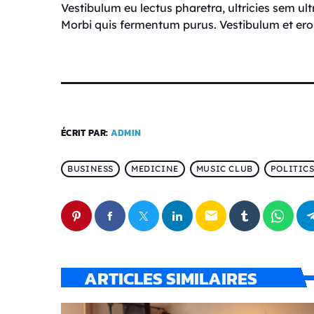
Vestibulum eu lectus pharetra, ultricies sem ul
Morbi quis fermentum purus. Vestibulum et eros
ÉCRIT PAR:
ADMIN
BUSINESS
MEDICINE
MUSIC CLUB
POLITIC
email
ARTICLES SIMILAIRES