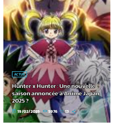
ACTUS
Hunter x Hunter : Une nouvelle
saison annoncée à Anime Japan
2025 ?
19/02/2025
5976
13
today