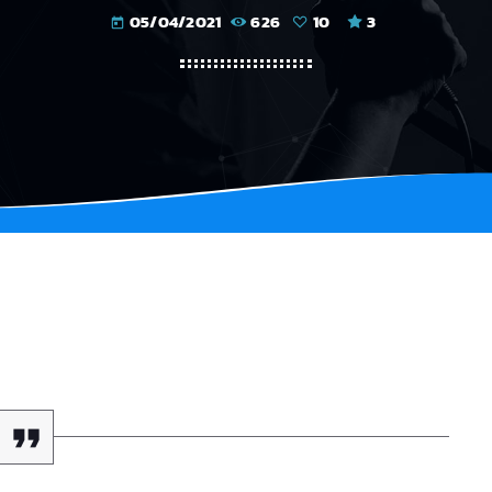
05/04/2021
626
10
3
today