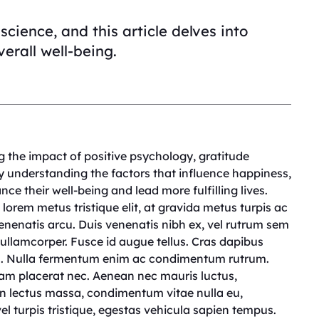
cience, and this article delves into
verall well-being.
g the impact of positive psychology, gratitude
By understanding the factors that influence happiness,
e their well-being and lead more fulfilling lives.
, lorem metus tristique elit, at gravida metus turpis ac
venenatis arcu. Duis venenatis nibh ex, vel rutrum sem
 ullamcorper. Fusce id augue tellus. Cras dapibus
din. Nulla fermentum enim ac condimentum rutrum.
m placerat nec. Aenean nec mauris luctus,
oin lectus massa, condimentum vitae nulla eu,
l turpis tristique, egestas vehicula sapien tempus.