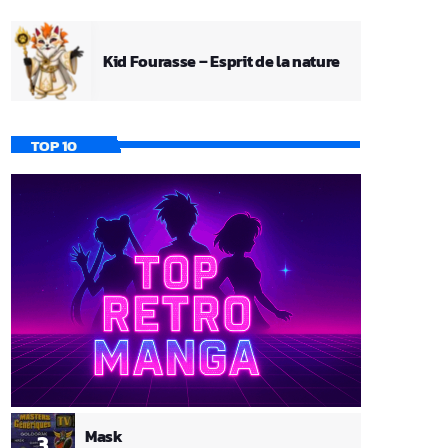
Kid Fourasse – Esprit de la nature
TOP 10
Mask
3