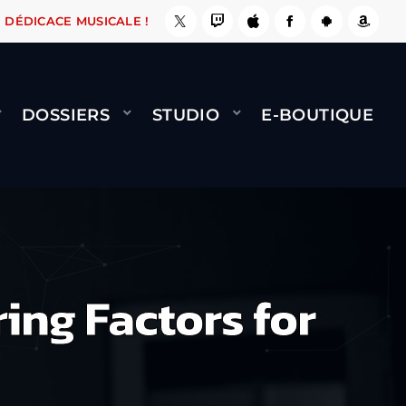
E, ÇA LE FAIT !
NAMI
BERNARD MINET - FLY
DÉDICACE MUSICALE !
DOSSIERS
STUDIO
E-BOUTIQUE
ing Factors for