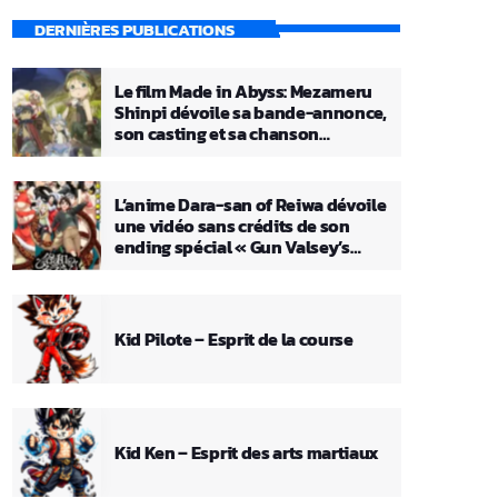
DERNIÈRES PUBLICATIONS
Le film Made in Abyss: Mezameru
Shinpi dévoile sa bande-annonce,
son casting et sa chanson
principale
L’anime Dara-san of Reiwa dévoile
une vidéo sans crédits de son
ending spécial « Gun Valsey’s
Theme »
Kid Pilote – Esprit de la course
Kid Ken – Esprit des arts martiaux