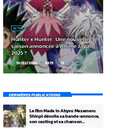
ACTUS
Hunter x Hunter : Une nouvelle
saison annoncée à Anime Japan
2025 ?
19/02/2025
5975
13
today
DERNIÈRES PUBLICATIONS
Le film Made in Abyss: Mezameru
Shinpi dévoile sa bande-annonce,
son casting et sa chanson
principale