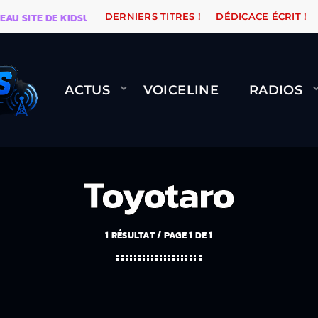
TE DE KIDSUNE
WARÉTRO
ORANGE ROAD QUI PASSE
DERNIERS TITRES !
DÉDICACE ÉCRIT !
ACTUS
VOICELINE
RADIOS
Toyotaro
1 RÉSULTAT / PAGE 1 DE 1