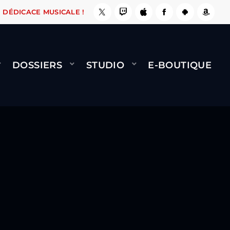
, ÇA LE FAIT !
NAMI
BERNARD MINET - FLY 
DÉDICACE MUSICALE !
DOSSIERS
STUDIO
E-BOUTIQUE