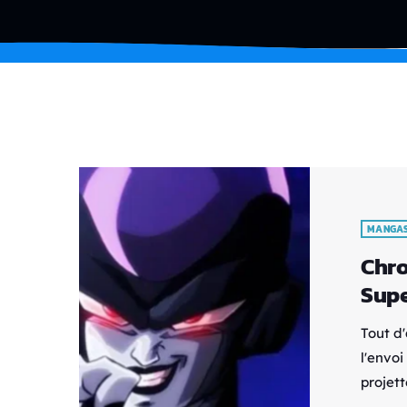
MANGA
Chro
Supe
Tout d
l'envo
projet
de la 