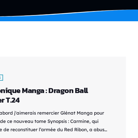
S
nique Manga : Dragon Ball
r T.24
'abord j'aimerais remercier Glénat Manga pour
i de ce nouveau tome Synopsis : Carmine, qui
te de reconstituer l’armée du Red Ribon, a abusé
crédulité des Saiyaman X1 et X2 (à savoir Goten