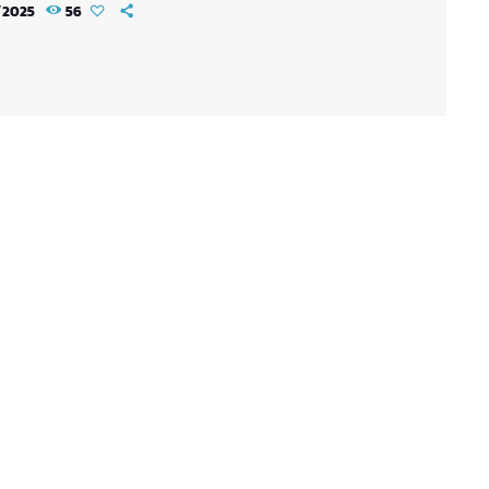
/2025
56
nks), qui se rendent tous deux chez Gohan sans
avoir des manigances de leur “chef”… Seulement,
u milieu des retrouvailles mouvementées avec
Goku fait son apparition ! Ce qu’il faut […]