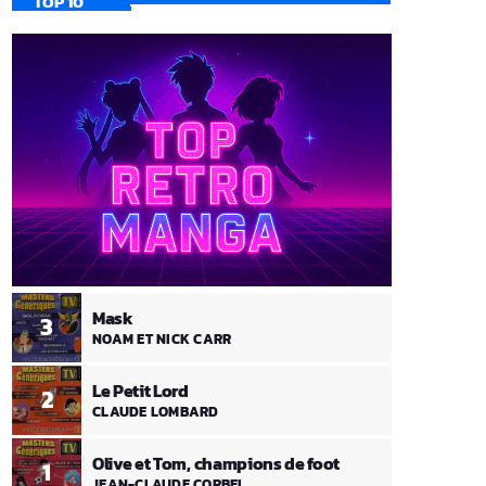
TOP 10
Mask
3
NOAM ET NICK CARR
Le Petit Lord
2
CLAUDE LOMBARD
Olive et Tom, champions de foot
1
JEAN-CLAUDE CORBEL