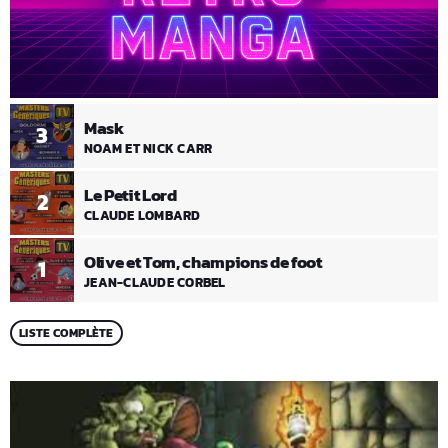
Mask
3
NOAM ET NICK CARR
Le Petit Lord
2
CLAUDE LOMBARD
Olive et Tom, champions de foot
1
JEAN-CLAUDE CORBEL
LISTE COMPLÈTE