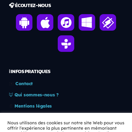
🎧 ÉCOUTEZ-NOUS
ℹ️ INFOS PRATIQUES
✉️
Contact
🦊
Qui sommes-nous ?
📄
Mentions légales
🔒
Confidentialité
Nous utilisons des cookies sur notre site Web pour vous
offrir l'expérience la plus pertinente en mémorisant
🛡️
RGPD