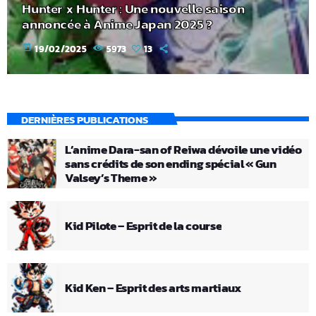
Hunter x Hunter : Une nouvelle saison
annoncée à Anime Japan 2025 ?
today
19/02/2025
5973
13
DERNIÈRES PUBLICATIONS
L’anime Dara-san of Reiwa dévoile une vidéo
sans crédits de son ending spécial « Gun
Valsey’s Theme »
Kid Pilote – Esprit de la course
Kid Ken – Esprit des arts martiaux