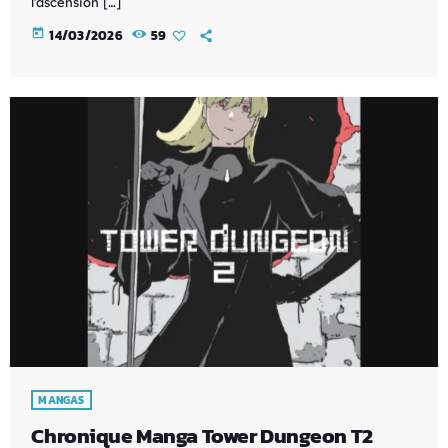
l’ascension […]
today
14/03/2026
59
MANGAS
Chronique Manga Tower Dungeon T2