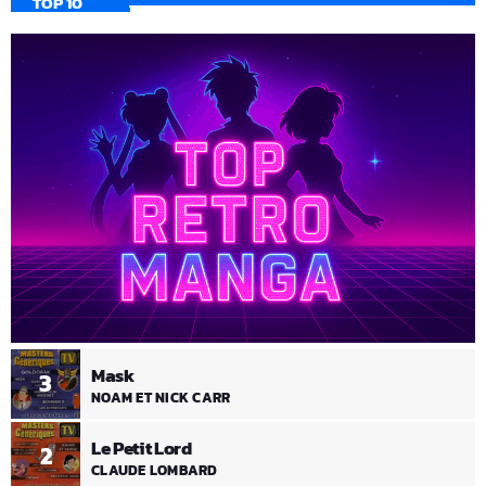
TOP 10
Mask
3
NOAM ET NICK CARR
Le Petit Lord
2
CLAUDE LOMBARD