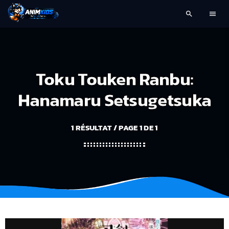
search
menu
Toku Touken Ranbu:
Hanamaru Setsugetsuka
1 RÉSULTAT / PAGE 1 DE 1