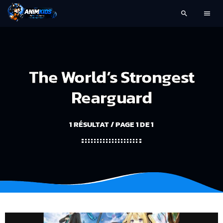
search
menu
The World’s Strongest
Rearguard
1 RÉSULTAT / PAGE 1 DE 1