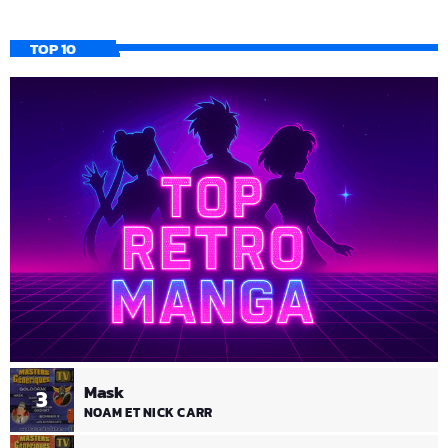
TOP 10
Mask
3
NOAM ET NICK CARR