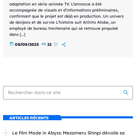
adaptation en série animée TV. L’annonce a été
accompagnée de visuels et d’informations préliminaires,
confirmant que le projet est déjà en production. Un univers
de donjons et de survie L’histoire suit Arihito Atobe, un
employé de bureau trentenaire qui se retrouve propulsé
dans […]
today
08/09/2025
22
search
ARTICLES RÉCENTS
Le film Made in Abyss: Mezameru Shinpi dévoile sa