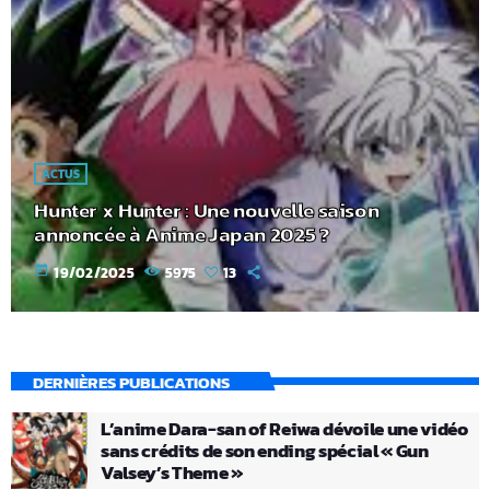
ACTUS
Hunter x Hunter : Une nouvelle saison
annoncée à Anime Japan 2025 ?
today
19/02/2025
5975
13
DERNIÈRES PUBLICATIONS
L’anime Dara-san of Reiwa dévoile une vidéo
sans crédits de son ending spécial « Gun
Valsey’s Theme »