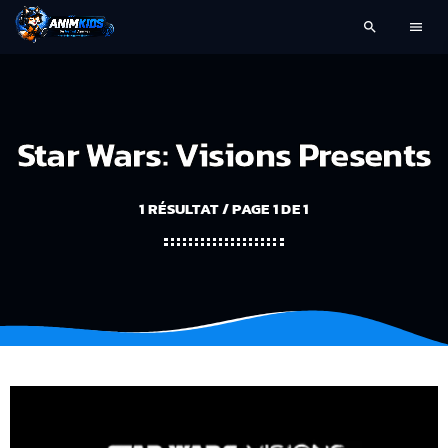
search
menu
Star Wars: Visions Presents
1 RÉSULTAT / PAGE 1 DE 1