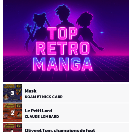
Mask
3
NOAM ET NICK CARR
Le Petit Lord
2
CLAUDE LOMBARD
Olive et Tom, champions de foot