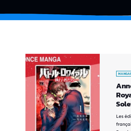
MANGA
Anno
Roya
Sole
Les éd
frança