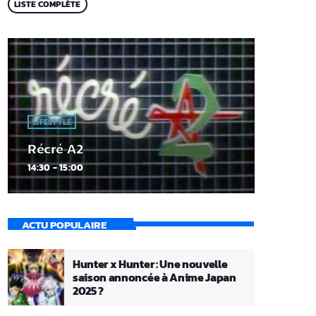
LISTE COMPLÈTE
LIFESTYLE
Récré A2
14:30 - 15:00
ACTU POPULAIRE
Hunter x Hunter : Une nouvelle
saison annoncée à Anime Japan
2025 ?