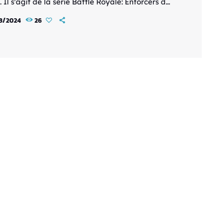
 Il s'agit de la série Battle Royale: Enforcers de
Asada. Le premier tome sortira en France en
3/2024
26
re 2024. Voici le synopsis du manga : L'institut
ême Orient est un établissement où sont envoyés
unes à problèmes. Cette île-campus est
trée par "Sister", une intelligence artificielle. Un
es élèves de seconde […]