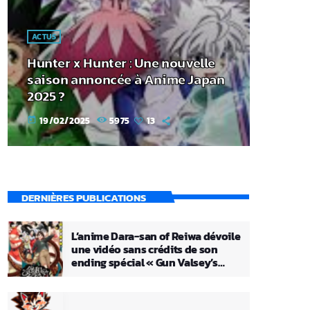
ACTUS
Hunter x Hunter : Une nouvelle
saison annoncée à Anime Japan
2025 ?
19/02/2025
5975
13
today
DERNIÈRES PUBLICATIONS
L’anime Dara-san of Reiwa dévoile
une vidéo sans crédits de son
ending spécial « Gun Valsey’s
Theme »