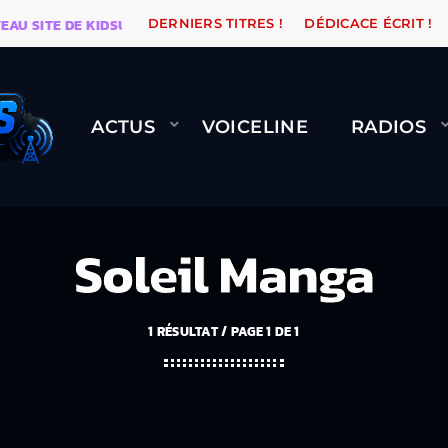
ITE DE KIDSUNE
WARÉTRO
ORANGE ROAD QUI PASS
DERNIERS TITRES !
DÉDICACE ÉCRIT !
ACTUS
VOICELINE
RADIOS
Soleil Manga
1 RÉSULTAT / PAGE 1 DE 1