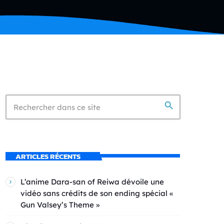
search
ARTICLES RÉCENTS
L’anime Dara-san of Reiwa dévoile une
vidéo sans crédits de son ending spécial «
Gun Valsey’s Theme »