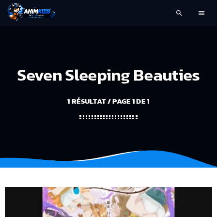
search
menu
Seven Sleeping Beauties
1 RÉSULTAT / PAGE 1 DE 1