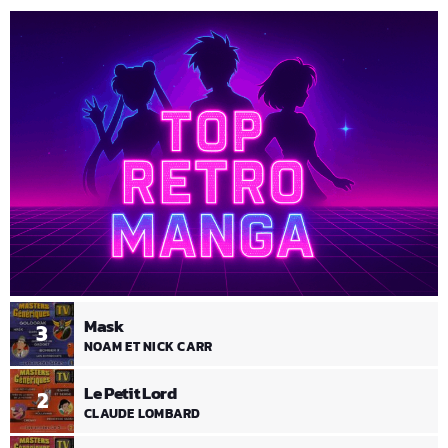
Mask
3
NOAM ET NICK CARR
Le Petit Lord
2
CLAUDE LOMBARD