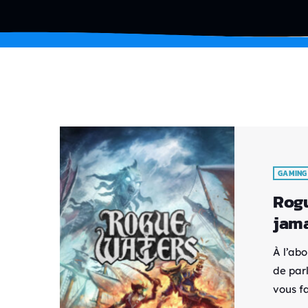
GAMING
Rogu
jama
À l’ab
de parl
vous f
trésor