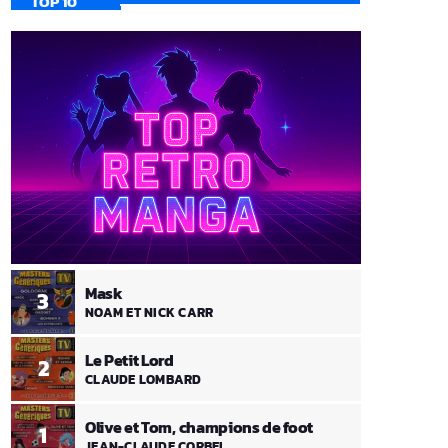
TOP 10
Mask
3
NOAM ET NICK CARR
Le Petit Lord
2
CLAUDE LOMBARD
Olive et Tom, champions de foot
1
JEAN-CLAUDE CORBEL