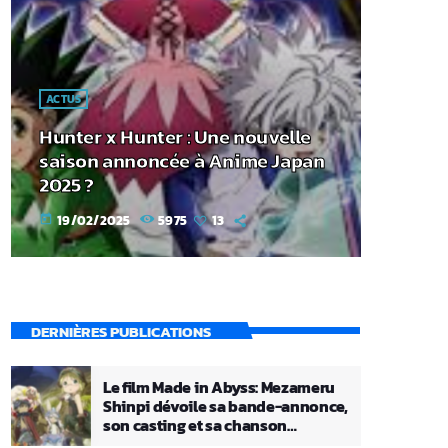
ACTUS
Hunter x Hunter : Une nouvelle
saison annoncée à Anime Japan
2025 ?
19/02/2025
5975
13
today
DERNIÈRES PUBLICATIONS
Le film Made in Abyss: Mezameru
Shinpi dévoile sa bande-annonce,
son casting et sa chanson
principale