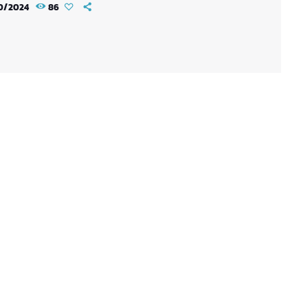
0/2024
86
! Dans ce nouveau jeu de stratégie, vous allez
 créer votre propre équipage et défier l’océan.
terie n'est jamais finie Après un tuto bien fondé
n peu […]