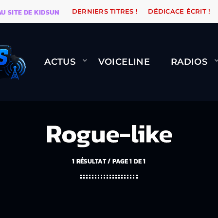
E DE KIDSUNE
WARÉTRO
ORANGE ROAD QUI PASSE, 
DERNIERS TITRES !
DÉDICACE ÉCRIT !
ACTUS
VOICELINE
RADIOS
Rogue-like
1 RÉSULTAT / PAGE 1 DE 1