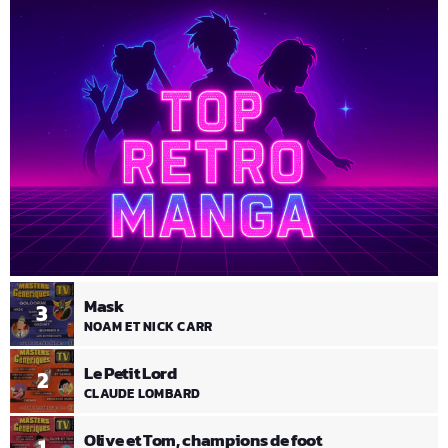
Mask
3
NOAM ET NICK CARR
Le Petit Lord
2
CLAUDE LOMBARD
Olive et Tom, champions de foot
1