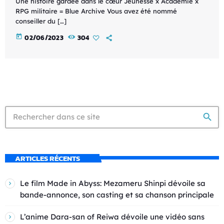
Une histoire gardée dans le cœur Jeunesse x Académie x
RPG militaire = Blue Archive Vous avez été nommé
conseiller du […]
today
02/06/2023
304
search
ARTICLES RÉCENTS
Le film Made in Abyss: Mezameru Shinpi dévoile sa
bande-annonce, son casting et sa chanson principale
L’anime Dara-san of Reiwa dévoile une vidéo sans