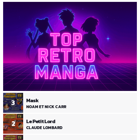
Mask
3
NOAM ET NICK CARR
Le Petit Lord
2
CLAUDE LOMBARD