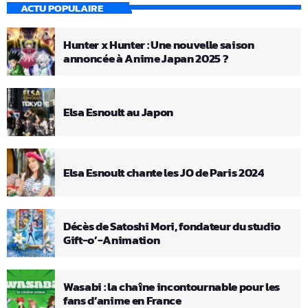
ACTU POPULAIRE
Hunter x Hunter : Une nouvelle saison
annoncée à Anime Japan 2025 ?
Elsa Esnoult au Japon
Elsa Esnoult chante les JO de Paris 2024
Décès de Satoshi Mori, fondateur du studio
Gift-o’-Animation
Wasabi : la chaîne incontournable pour les
fans d’anime en France