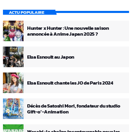
ACTU POPULAIRE
Hunter x Hunter : Une nouvelle saison
annoncée à Anime Japan 2025 ?
Elsa Esnoult au Japon
Elsa Esnoult chante les JO de Paris 2024
Décès de Satoshi Mori, fondateur du studio
Gift-o’-Animation
Wasabi : la chaîne incontournable pour les