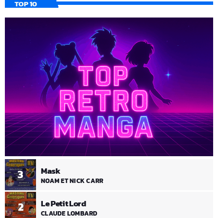
TOP 10
Mask
3
NOAM ET NICK CARR
Le Petit Lord
2
CLAUDE LOMBARD