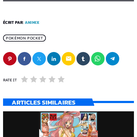
ÉCRIT PAR:
ANIMIX
POKÉMON POCKET
email
RATE IT
ARTICLES SIMILAIRES