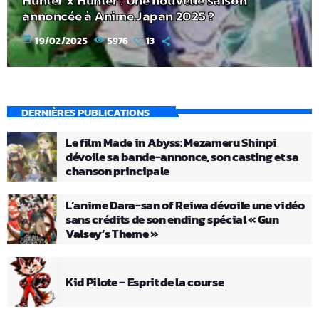
Hunter x Hunter : Une nouvelle saison
annoncée à Anime Japan 2025 ?
today
19/02/2025
5976
13
DERNIÈRES PUBLICATIONS
Le film Made in Abyss: Mezameru Shinpi
dévoile sa bande-annonce, son casting et sa
chanson principale
L’anime Dara-san of Reiwa dévoile une vidéo
sans crédits de son ending spécial « Gun
Valsey’s Theme »
Kid Pilote – Esprit de la course