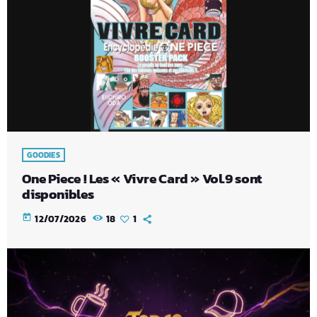
GOODIES
One Piece ! Les « Vivre Card » Vol.9 sont
disponibles
today
12/07/2026
18
1