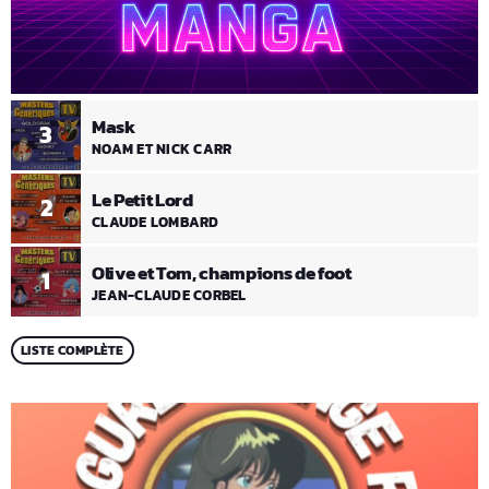
Mask
3
NOAM ET NICK CARR
Le Petit Lord
2
CLAUDE LOMBARD
Olive et Tom, champions de foot
1
JEAN-CLAUDE CORBEL
LISTE COMPLÈTE