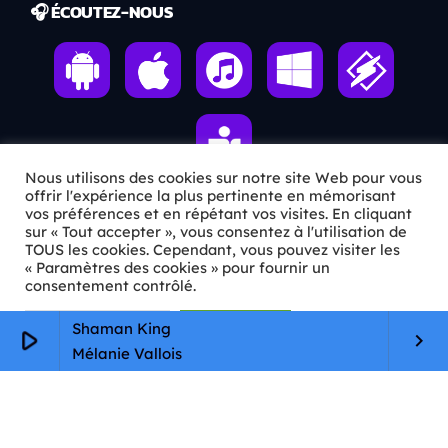
🎧 ÉCOUTEZ-NOUS
Nous utilisons des cookies sur notre site Web pour vous
offrir l'expérience la plus pertinente en mémorisant
vos préférences et en répétant vos visites. En cliquant
sur « Tout accepter », vous consentez à l'utilisation de
ℹ️ INFOS PRATIQUES
TOUS les cookies. Cependant, vous pouvez visiter les
« Paramètres des cookies » pour fournir un
✉️
Contact
consentement contrôlé.
🦊
Qui sommes-nous ?
Paramètres Cookie
Tout accepter
Shaman King
play_arrow
keyboard_arrow_right
Mélanie Vallois
📄
Mentions légales
🔒
Confidentialité
🛡️
RGPD