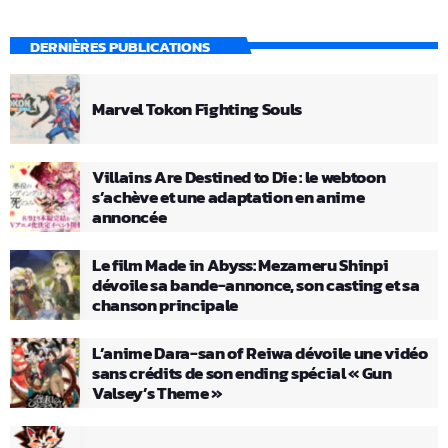
DERNIÈRES PUBLICATIONS
Marvel Tokon Fighting Souls
Villains Are Destined to Die : le webtoon
s’achève et une adaptation en anime
annoncée
Le film Made in Abyss: Mezameru Shinpi
dévoile sa bande-annonce, son casting et sa
chanson principale
L’anime Dara-san of Reiwa dévoile une vidéo
sans crédits de son ending spécial « Gun
Valsey’s Theme »