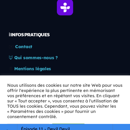
ℹ️ INFOS PRATIQUES
✉️
Contact
🦊
Qui sommes-nous ?
📄
Mentions légales
🔒
Confidentialité
Nous utilisons des cookies sur notre site Web pour vous
offrir l'expérience la plus pertinente en mémorisant
🛡️
RGPD
vos préférences et en répétant vos visites. En cliquant
sur « Tout accepter », vous consentez à l'utilisation de
Copyright © 2026 Animkids. Tous droits réservés.
TOUS les cookies. Cependant, vous pouvez visiter les
« Paramètres des cookies » pour fournir un
consentement contrôlé.
Paramètres Cookie
Tout accepter
Épisode 11 - Devil Devil