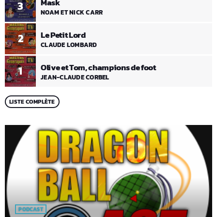
Mask
3
NOAM ET NICK CARR
Le Petit Lord
2
CLAUDE LOMBARD
Olive et Tom, champions de foot
1
JEAN-CLAUDE CORBEL
LISTE COMPLÈTE
PODCAST