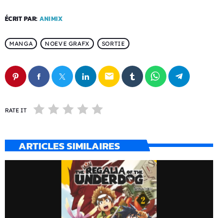
ÉCRIT PAR:
ANIMIX
MANGA
NOEVE GRAFX
SORTIE
email
RATE IT
ARTICLES SIMILAIRES