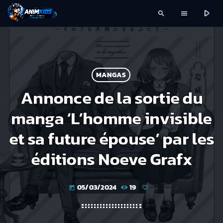
play_arrow
search
menu
MANGAS
Annonce de la sortie du
manga ‘L’homme invisible
et sa future épouse’ par les
éditions Noeve Grafx
05/03/2024
19
today