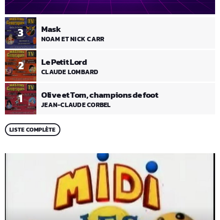
Mask
3
NOAM ET NICK CARR
Le Petit Lord
2
CLAUDE LOMBARD
Olive et Tom, champions de foot
1
JEAN-CLAUDE CORBEL
LISTE COMPLÈTE