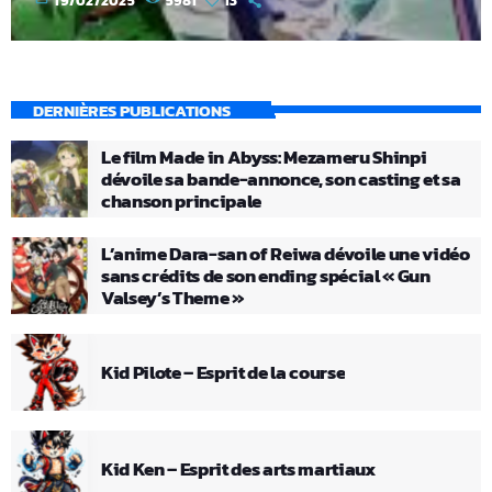
19/02/2025
5981
13
DERNIÈRES PUBLICATIONS
Le film Made in Abyss: Mezameru Shinpi
dévoile sa bande-annonce, son casting et sa
chanson principale
L’anime Dara-san of Reiwa dévoile une vidéo
sans crédits de son ending spécial « Gun
Valsey’s Theme »
Kid Pilote – Esprit de la course
Kid Ken – Esprit des arts martiaux