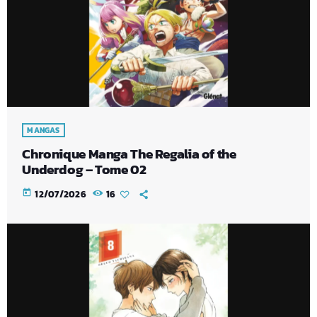
MANGAS
Chronique Manga The Regalia of the
Underdog – Tome 02
today
12/07/2026
16