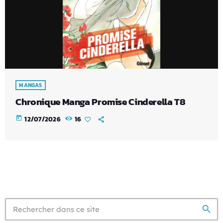
MANGAS
Chronique Manga Promise Cinderella T8
today
12/07/2026
16
search