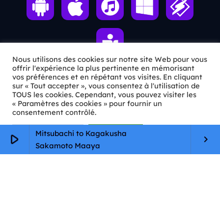
Nous utilisons des cookies sur notre site Web pour vous
offrir l'expérience la plus pertinente en mémorisant
vos préférences et en répétant vos visites. En cliquant
sur « Tout accepter », vous consentez à l'utilisation de
ℹ️ INFOS PRATIQUES
TOUS les cookies. Cependant, vous pouvez visiter les
« Paramètres des cookies » pour fournir un
✉️
Contact
consentement contrôlé.
🦊
Qui sommes-nous ?
Paramètres Cookie
Tout accepter
Mitsubachi to Kagakusha
play_arrow
keyboard_arrow_right
Sakamoto Maaya
📄
Mentions légales
🔒
Confidentialité
🛡️
RGPD
Copyright © 2026 Animkids. Tous droits réservés.