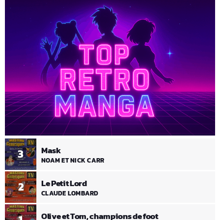
Mask
3
NOAM ET NICK CARR
Le Petit Lord
2
CLAUDE LOMBARD
Olive et Tom, champions de foot
1