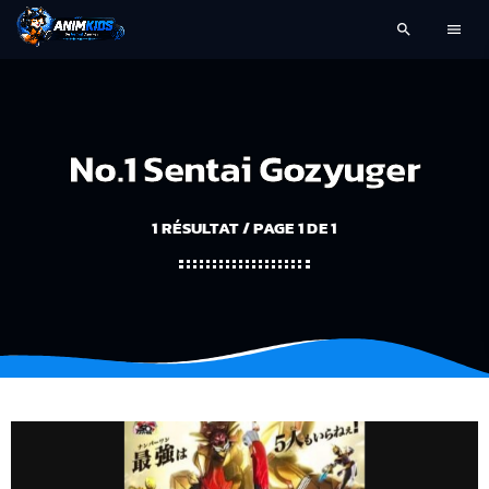
search
menu
No.1 Sentai Gozyuger
1 RÉSULTAT / PAGE 1 DE 1