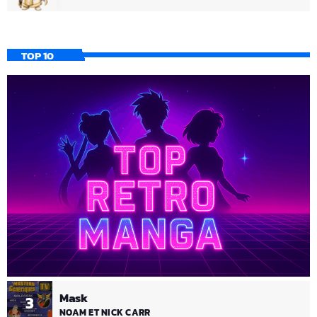
TOP 10
Mask
3
NOAM ET NICK CARR