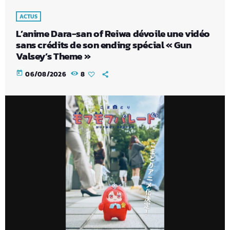
ACTUS
L’anime Dara-san of Reiwa dévoile une vidéo
sans crédits de son ending spécial « Gun
Valsey’s Theme »
today
06/08/2026
8