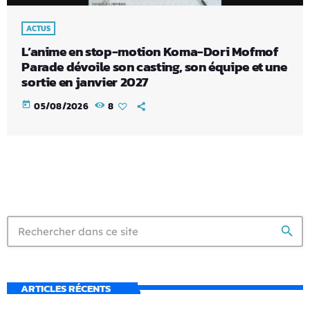
ACTUS
L’anime en stop-motion Koma-Dori Mofmof
Parade dévoile son casting, son équipe et une
sortie en janvier 2027
today
05/08/2026
8
search
ARTICLES RÉCENTS