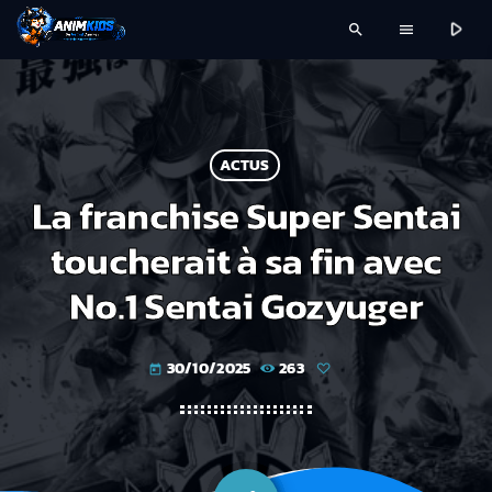
play_arrow
search
menu
ACTUS
La franchise Super Sentai
toucherait à sa fin avec
No.1 Sentai Gozyuger
30/10/2025
263
today