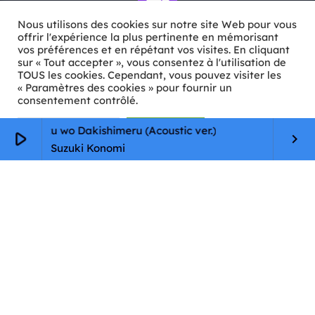
Nous utilisons des cookies sur notre site Web pour vous
offrir l'expérience la plus pertinente en mémorisant
vos préférences et en répétant vos visites. En cliquant
sur « Tout accepter », vous consentez à l'utilisation de
ℹ️ INFOS PRATIQUES
TOUS les cookies. Cependant, vous pouvez visiter les
« Paramètres des cookies » pour fournir un
✉️
Contact
consentement contrôlé.
🦊
Qui sommes-nous ?
Paramètres Cookie
Tout accepter
 wa Kizu wo Dakishimeru (Acoustic ver.)
S
play_arrow
keyboard_arrow_right
Suzuki Konomi
📄
Mentions légales
🔒
Confidentialité
🛡️
RGPD
Copyright © 2026 Animkids. Tous droits réservés.