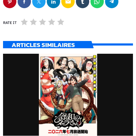
email
RATE IT
ARTICLES SIMILAIRES