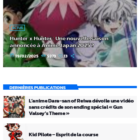
ACTUS
Hunter x Hunter : Une nouvelle saison
annoncée à Anime Japan 2025 ?
today
19/02/2025
5973
13
DERNIÈRES PUBLICATIONS
L’anime Dara-san of Reiwa dévoile une vidéo
sans crédits de son ending spécial « Gun
Valsey’s Theme »
Kid Pilote – Esprit de la course