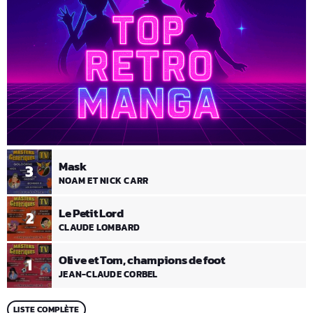
Mask
3
NOAM ET NICK CARR
Le Petit Lord
2
CLAUDE LOMBARD
Olive et Tom, champions de foot
1
JEAN-CLAUDE CORBEL
LISTE COMPLÈTE