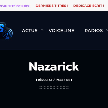
ITE DE KIDSUNE
WARÉTRO
ORANGE ROAD QUI PASS
DERNIERS TITRES !
DÉDICACE ÉCRIT !
ACTUS
VOICELINE
RADIOS
Nazarick
1 RÉSULTAT / PAGE 1 DE 1