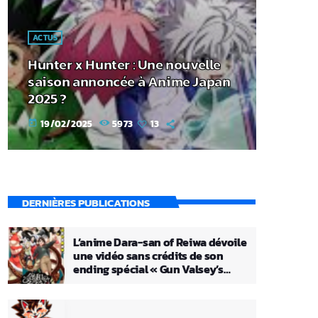
ACTUS
Hunter x Hunter : Une nouvelle
saison annoncée à Anime Japan
2025 ?
19/02/2025
5973
13
today
DERNIÈRES PUBLICATIONS
L’anime Dara-san of Reiwa dévoile
une vidéo sans crédits de son
ending spécial « Gun Valsey’s
Theme »