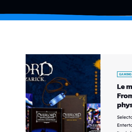
GAMING
Le m
From
phys
Select
Entert