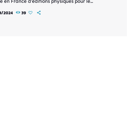
ée en France d'éditions physiques pour le
vania situé dans l'univers de la série de dark
3/2024
39
y Overlord : Overlord: Escape From Nazarick.
ez Clémentine dans sa quête pour s'échapper du
u de Nazarick, véritable labyrinthe rempli de
es à vaincre grâce à des armes variées et des
tés améliorables. Overlord: Escape From
ck sera disponible en édition physique Standard
tée […]