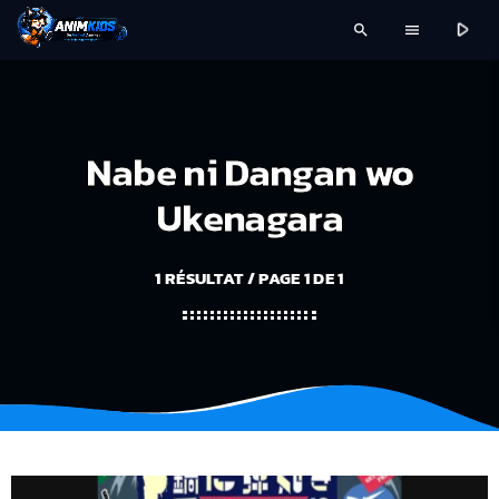
play_arrow
search
menu
Nabe ni Dangan wo
Ukenagara
1 RÉSULTAT / PAGE 1 DE 1