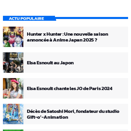
ACTU POPULAIRE
Hunter x Hunter : Une nouvelle saison
annoncée à Anime Japan 2025 ?
Elsa Esnoult au Japon
Elsa Esnoult chante les JO de Paris 2024
Décès de Satoshi Mori, fondateur du studio
Gift-o’-Animation