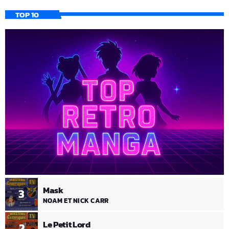
TOP 10
Mask
3
NOAM ET NICK CARR
Le Petit Lord
2