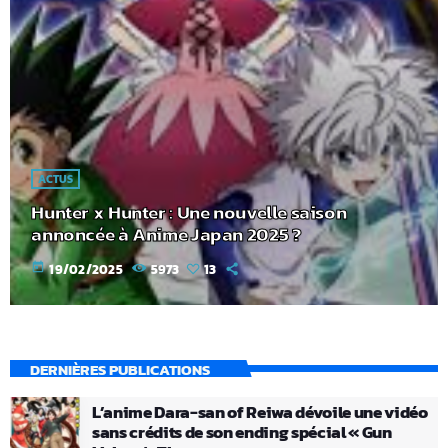
ACTUS
Hunter x Hunter : Une nouvelle saison
annoncée à Anime Japan 2025 ?
today
19/02/2025
5973
13
DERNIÈRES PUBLICATIONS
L’anime Dara-san of Reiwa dévoile une vidéo
sans crédits de son ending spécial « Gun