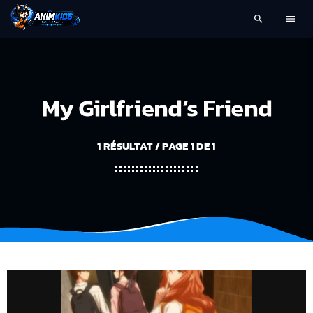
search
menu
My Girlfriend’s Friend
1 RÉSULTAT / PAGE 1 DE 1