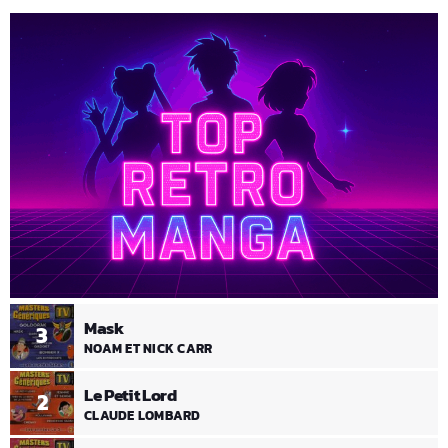
Mask
3
NOAM ET NICK CARR
Le Petit Lord
2
CLAUDE LOMBARD