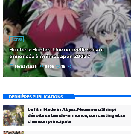
ACTUS
Hunter x Hunter : Une nouvelle saison
annoncée à Anime Japan 2025 ?
today
19/02/2025
5976
13
DERNIÈRES PUBLICATIONS
Le film Made in Abyss: Mezameru Shinpi
dévoile sa bande-annonce, son casting et sa
chanson principale