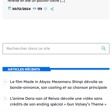
réveille en elle un pouvoir caché […]
today
30/12/2024
173
search
ARTICLES RÉCENTS
Le film Made in Abyss: Mezameru Shinpi dévoile sa
bande-annonce, son casting et sa chanson principale
L’anime Dara-san of Reiwa dévoile une vidéo sans
crédits de son ending spécial « Gun Valsey’s Theme »