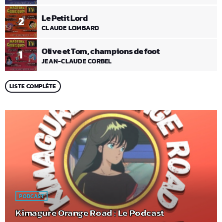
Le Petit Lord
2
CLAUDE LOMBARD
Olive et Tom, champions de foot
1
JEAN-CLAUDE CORBEL
LISTE COMPLÈTE
PODCAST
Kimagure Orange Road : Le Podcast