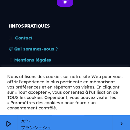
ℹ️ INFOS PRATIQUES
✉️
Contact
🦊
Qui sommes-nous ?
📄
Mentions légales
🔒
Confidentialité
Nous utilisons des cookies sur notre site Web pour vous
offrir l'expérience la plus pertinente en mémorisant
🛡️
RGPD
vos préférences et en répétant vos visites. En cliquant
sur « Tout accepter », vous consentez à l'utilisation de
Copyright © 2026 Animkids. Tous droits réservés.
TOUS les cookies. Cependant, vous pouvez visiter les
« Paramètres des cookies » pour fournir un
consentement contrôlé.
Paramètres Cookie
Tout accepter
光へ
play_arrow
keyboard_arrow_right
フランシュシュ