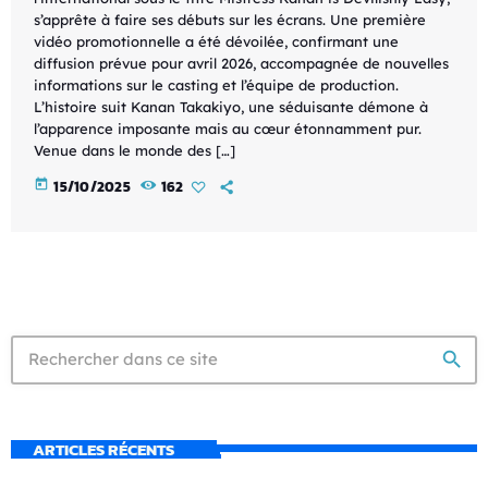
s’apprête à faire ses débuts sur les écrans. Une première
vidéo promotionnelle a été dévoilée, confirmant une
diffusion prévue pour avril 2026, accompagnée de nouvelles
informations sur le casting et l’équipe de production.
L’histoire suit Kanan Takakiyo, une séduisante démone à
l’apparence imposante mais au cœur étonnamment pur.
Venue dans le monde des […]
today
15/10/2025
162
search
ARTICLES RÉCENTS