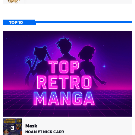
TOP 10
Mask
3
NOAM ET NICK CARR