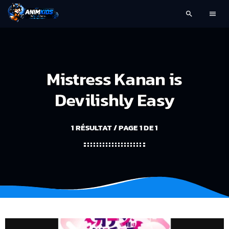
search
menu
Mistress Kanan is
Devilishly Easy
1 RÉSULTAT / PAGE 1 DE 1