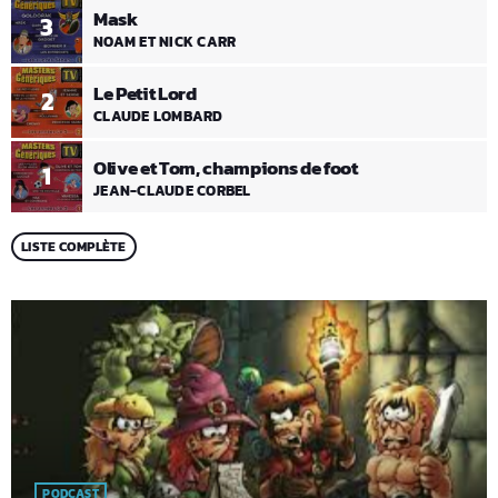
Mask
3
NOAM ET NICK CARR
Le Petit Lord
2
CLAUDE LOMBARD
Olive et Tom, champions de foot
1
JEAN-CLAUDE CORBEL
LISTE COMPLÈTE
PODCAST