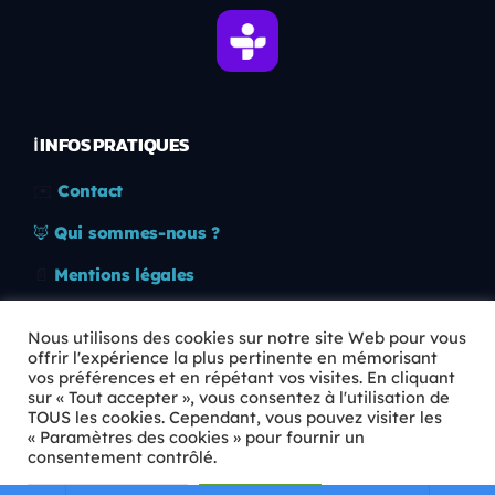
ℹ️ INFOS PRATIQUES
✉️
Contact
🦊
Qui sommes-nous ?
📄
Mentions légales
🔒
Confidentialité
Nous utilisons des cookies sur notre site Web pour vous
offrir l'expérience la plus pertinente en mémorisant
🛡️
RGPD
vos préférences et en répétant vos visites. En cliquant
sur « Tout accepter », vous consentez à l'utilisation de
Copyright © 2026 Animkids. Tous droits réservés.
TOUS les cookies. Cependant, vous pouvez visiter les
« Paramètres des cookies » pour fournir un
consentement contrôlé.