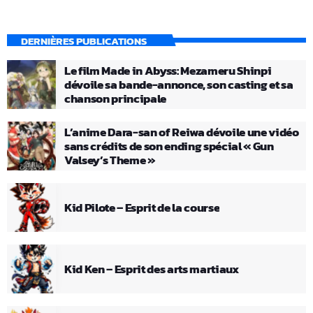
DERNIÈRES PUBLICATIONS
Le film Made in Abyss: Mezameru Shinpi
dévoile sa bande-annonce, son casting et sa
chanson principale
L’anime Dara-san of Reiwa dévoile une vidéo
sans crédits de son ending spécial « Gun
Valsey’s Theme »
Kid Pilote – Esprit de la course
Kid Ken – Esprit des arts martiaux