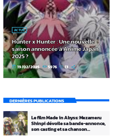
ACTUS
Hunter x Hunter : Une nouvelle
saison annoncée à Anime Japan
2025 ?
19/02/2025
5976
13
today
DERNIÈRES PUBLICATIONS
Le film Made in Abyss: Mezameru
Shinpi dévoile sa bande-annonce,
son casting et sa chanson
principale