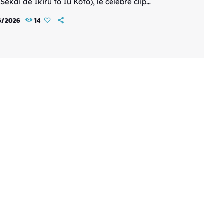
Sekai de Ikiru to Iu Koto), le célèbre clip
l animé créé par Akiwashi, va être développé
6/2026
14
table film d’animation. Sorti en 2022, ce court
avait rapidement attiré l’attention des fans
à sa réalisation impressionnante. Entièrement
par Akiwashi dans le cadre d’un projet de fin
s, le clip racontait […]