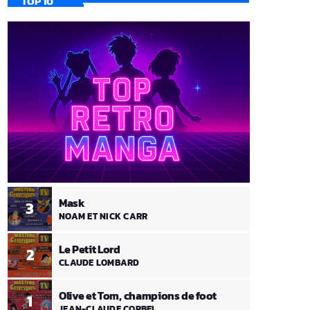
TOP 10
Mask
3
NOAM ET NICK CARR
Le Petit Lord
2
CLAUDE LOMBARD
Olive et Tom, champions de foot
1
JEAN-CLAUDE CORBEL