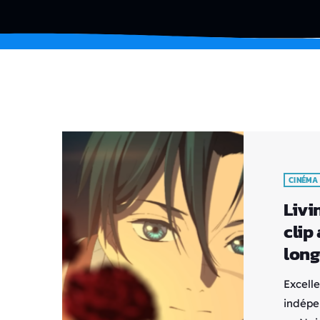
CINÉMA
Livi
clip
lon
Excell
indépe