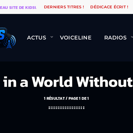
ITE DE KIDSUNE
WARÉTRO
ORANGE ROAD QUI PASS
DERNIERS TITRES !
DÉDICACE ÉCRIT !
ACTUS
VOICELINE
RADIOS
 in a World Withou
1 RÉSULTAT / PAGE 1 DE 1