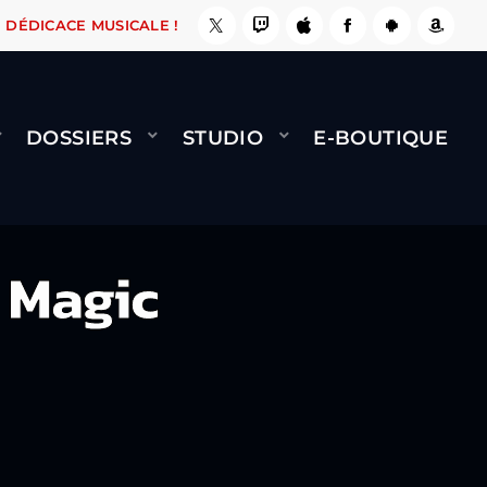
E, ÇA LE FAIT !
NAMI
BERNARD MINET - FLY
DÉDICACE MUSICALE !
DOSSIERS
STUDIO
E-BOUTIQUE
t Magic