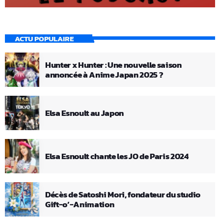
ACTU POPULAIRE
Hunter x Hunter : Une nouvelle saison
annoncée à Anime Japan 2025 ?
Elsa Esnoult au Japon
Elsa Esnoult chante les JO de Paris 2024
Décès de Satoshi Mori, fondateur du studio
Gift-o’-Animation