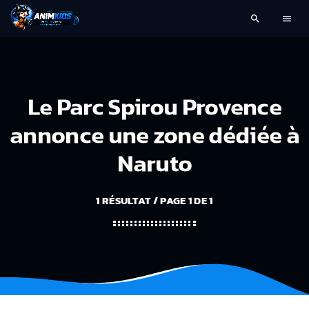
search
menu
Le Parc Spirou Provence
annonce une zone dédiée à
Naruto
1 RÉSULTAT / PAGE 1 DE 1