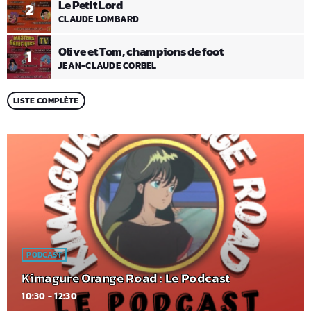
Le Petit Lord
2
CLAUDE LOMBARD
Olive et Tom, champions de foot
1
JEAN-CLAUDE CORBEL
LISTE COMPLÈTE
PODCAST
Kimagure Orange Road : Le Podcast
10:30 - 12:30