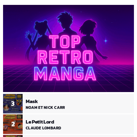
Mask
3
NOAM ET NICK CARR
Le Petit Lord
2
CLAUDE LOMBARD