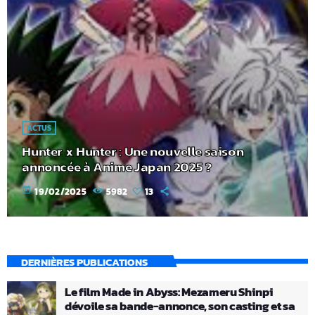
ACTUS
Hunter x Hunter : Une nouvelle saison
annoncée à Anime Japan 2025 ?
today
19/02/2025
5982
13
DERNIÈRES PUBLICATIONS
Le film Made in Abyss: Mezameru Shinpi
dévoile sa bande-annonce, son casting et sa