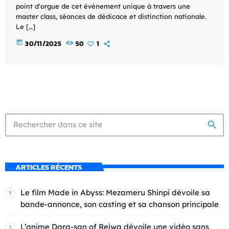
point d'orgue de cet évènement unique à travers une
master class, séances de dédicace et distinction nationale.
Le […]
today
30/11/2025
50
1
search
ARTICLES RÉCENTS
Le film Made in Abyss: Mezameru Shinpi dévoile sa
bande-annonce, son casting et sa chanson principale
L’anime Dara-san of Reiwa dévoile une vidéo sans