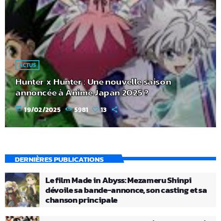
ACTUS
Hunter x Hunter : Une nouvelle saison
annoncée à Anime Japan 2025 ?
today
19/02/2025
5981
13
DERNIÈRES PUBLICATIONS
Le film Made in Abyss: Mezameru Shinpi
dévoile sa bande-annonce, son casting et sa
chanson principale