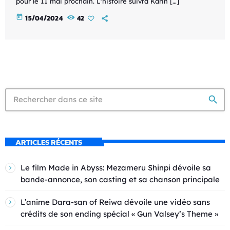
pour le 11 mai prochain. L'histoire suivra Karin […]
today
15/04/2024
42
search
ARTICLES RÉCENTS
Le film Made in Abyss: Mezameru Shinpi dévoile sa
bande-annonce, son casting et sa chanson principale
L’anime Dara-san of Reiwa dévoile une vidéo sans
crédits de son ending spécial « Gun Valsey’s Theme »