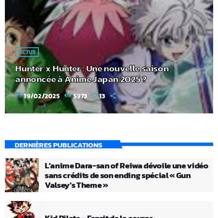
ACTUS
Hunter x Hunter : Une nouvelle saison
annoncée à Anime Japan 2025 ?
today
19/02/2025
5973
13
DERNIÈRES PUBLICATIONS
L’anime Dara-san of Reiwa dévoile une vidéo
sans crédits de son ending spécial « Gun
Valsey’s Theme »