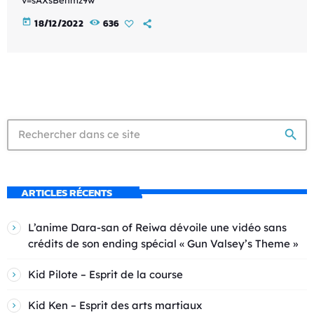
today
18/12/2022
636
search
ARTICLES RÉCENTS
L’anime Dara-san of Reiwa dévoile une vidéo sans
crédits de son ending spécial « Gun Valsey’s Theme »
Kid Pilote – Esprit de la course
Kid Ken – Esprit des arts martiaux