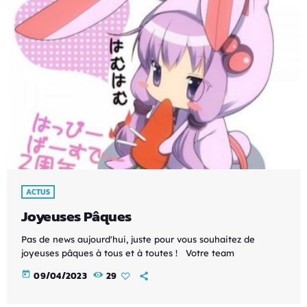
ACTUS
Joyeuses Pâques
Pas de news aujourd'hui, juste pour vous souhaitez de
joyeuses pâques à tous et à toutes ! Votre team
today
09/04/2023
29