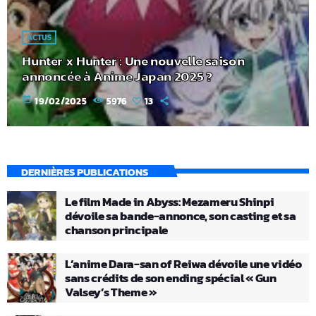
ACTUS
Hunter x Hunter : Une nouvelle saison
annoncée à Anime Japan 2025 ?
today
19/02/2025
5976
13
DERNIÈRES PUBLICATIONS
Le film Made in Abyss: Mezameru Shinpi
dévoile sa bande-annonce, son casting et sa
chanson principale
L’anime Dara-san of Reiwa dévoile une vidéo
sans crédits de son ending spécial « Gun
Valsey’s Theme »