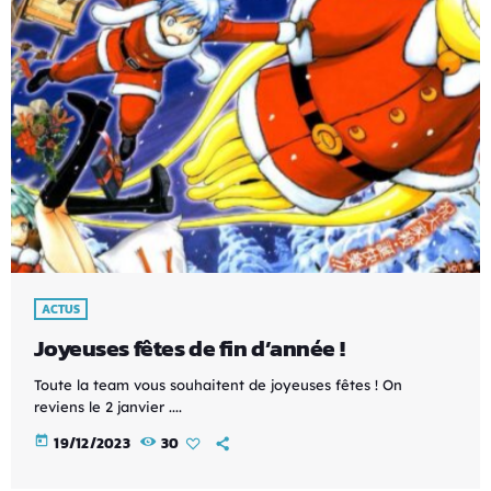
ACTUS
Joyeuses fêtes de fin d’année !
Toute la team vous souhaitent de joyeuses fêtes ! On
reviens le 2 janvier ....
today
19/12/2023
30