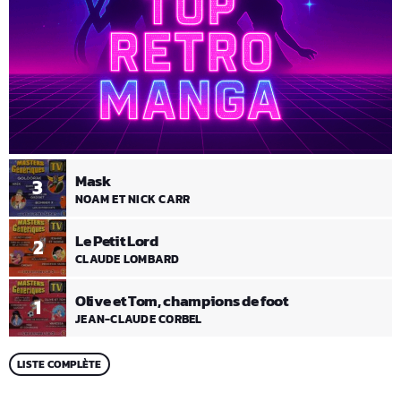
Mask
3
NOAM ET NICK CARR
Le Petit Lord
2
CLAUDE LOMBARD
Olive et Tom, champions de foot
1
JEAN-CLAUDE CORBEL
LISTE COMPLÈTE