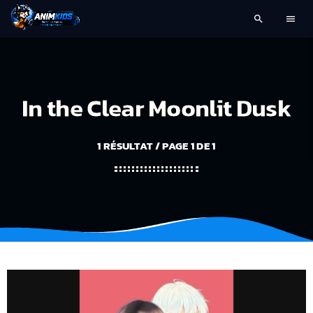
search
menu
In the Clear Moonlit Dusk
1 RÉSULTAT / PAGE 1 DE 1