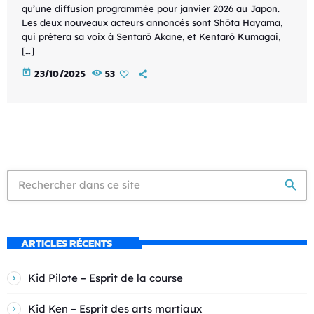
qu’une diffusion programmée pour janvier 2026 au Japon.
Les deux nouveaux acteurs annoncés sont Shōta Hayama,
qui prêtera sa voix à Sentarō Akane, et Kentarō Kumagai,
[…]
today
23/10/2025
53
search
ARTICLES RÉCENTS
Kid Pilote – Esprit de la course
Kid Ken – Esprit des arts martiaux