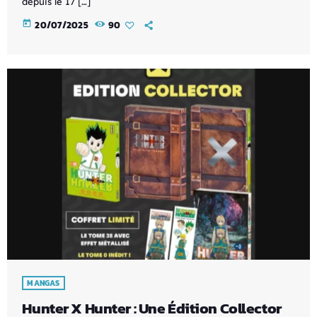
depuis le 17 […]
today
20/07/2025
90
MANGAS
Hunter X Hunter : Une Édition Collector