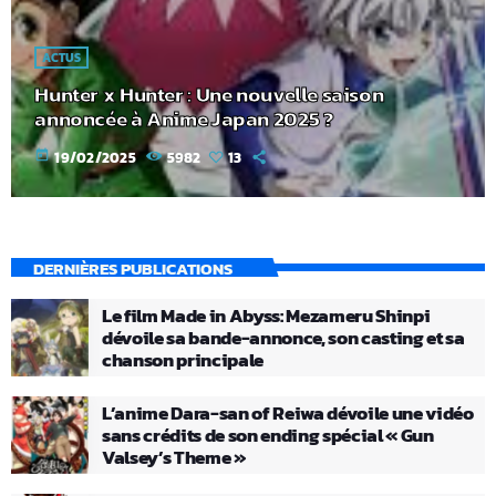
ACTUS
Hunter x Hunter : Une nouvelle saison
annoncée à Anime Japan 2025 ?
today
19/02/2025
5982
13
DERNIÈRES PUBLICATIONS
Le film Made in Abyss: Mezameru Shinpi
dévoile sa bande-annonce, son casting et sa
chanson principale
L’anime Dara-san of Reiwa dévoile une vidéo
sans crédits de son ending spécial « Gun
Valsey’s Theme »