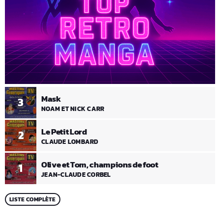
Mask
3
NOAM ET NICK CARR
Le Petit Lord
2
CLAUDE LOMBARD
Olive et Tom, champions de foot
1
JEAN-CLAUDE CORBEL
LISTE COMPLÈTE