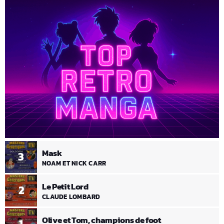
Mask
3
NOAM ET NICK CARR
Le Petit Lord
2
CLAUDE LOMBARD
Olive et Tom, champions de foot
1