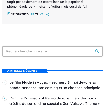
s’agit pas seulement de capitaliser sur la popularité
phénoménale de Kimetsu no Yaiba, mais aussi de […]
today
17/08/2025
72
search
ARTICLES RÉCENTS
Le film Made in Abyss: Mezameru Shinpi dévoile sa
bande-annonce, son casting et sa chanson principale
L’anime Dara-san of Reiwa dévoile une vidéo sans
crédits de son ending spécial « Gun Valsey’s Theme »