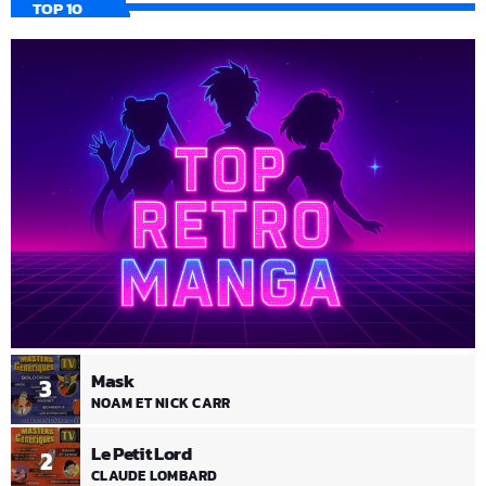
TOP 10
Mask
3
NOAM ET NICK CARR
Le Petit Lord
2
CLAUDE LOMBARD