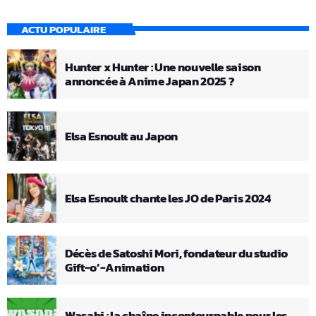
ACTU POPULAIRE
Hunter x Hunter : Une nouvelle saison
annoncée à Anime Japan 2025 ?
Elsa Esnoult au Japon
Elsa Esnoult chante les JO de Paris 2024
Décès de Satoshi Mori, fondateur du studio
Gift-o’-Animation
Wasabi : la chaîne incontournable pour les