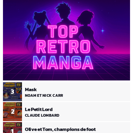
Mask
3
NOAM ET NICK CARR
Le Petit Lord
2
CLAUDE LOMBARD
Olive et Tom, champions de foot
1