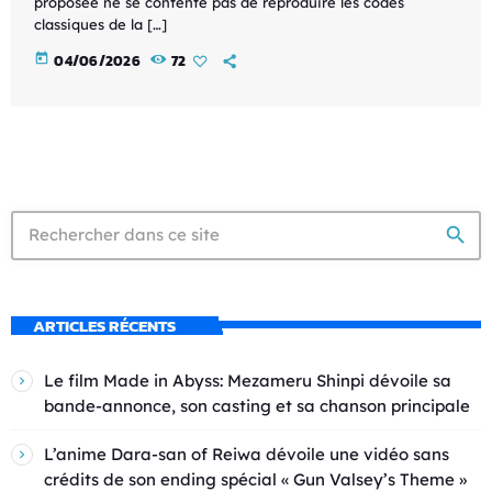
proposée ne se contente pas de reproduire les codes
classiques de la […]
today
04/06/2026
72
search
ARTICLES RÉCENTS
Le film Made in Abyss: Mezameru Shinpi dévoile sa
bande-annonce, son casting et sa chanson principale
L’anime Dara-san of Reiwa dévoile une vidéo sans
crédits de son ending spécial « Gun Valsey’s Theme »