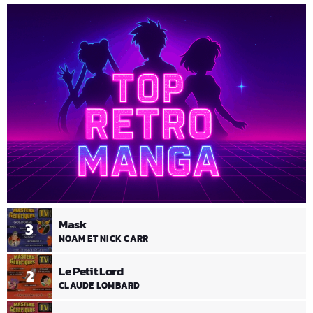
Mask
3
NOAM ET NICK CARR
Le Petit Lord
2
CLAUDE LOMBARD