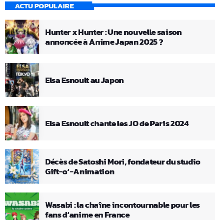
ACTU POPULAIRE
Hunter x Hunter : Une nouvelle saison
annoncée à Anime Japan 2025 ?
Elsa Esnoult au Japon
Elsa Esnoult chante les JO de Paris 2024
Décès de Satoshi Mori, fondateur du studio
Gift-o’-Animation
Wasabi : la chaîne incontournable pour les
fans d’anime en France