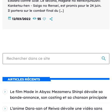
Edward contre Scar. Le second, Hagane no Renkinjutsushi:
Kanketsu-hen - Saigo no Rensei, est promis pour le 24 juin.
Il portera sur le combat final du […]
today
12/03/2022
55
search
ARTICLES RÉCENTS
Le film Made in Abyss: Mezameru Shinpi dévoile sa
bande-annonce, son casting et sa chanson principale
L’anime Dara-san of Reiwa dévoile une vidéo sans