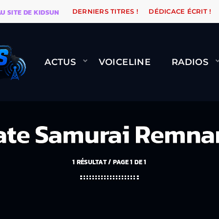
E DE KIDSUNE
WARÉTRO
ORANGE ROAD QUI PASSE,
DERNIERS TITRES !
DÉDICACE ÉCRIT !
ACTUS
VOICELINE
RADIOS
ate Samurai Remna
1 RÉSULTAT / PAGE 1 DE 1