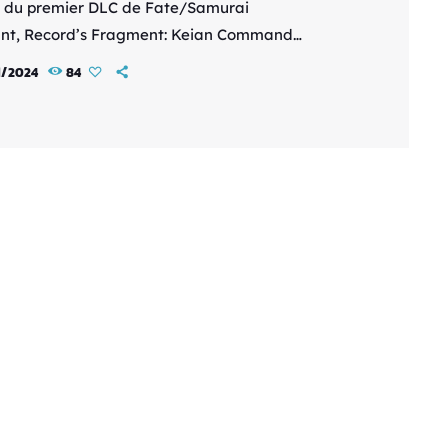
 du premier DLC de Fate/Samurai
t, Record’s Fragment: Keian Command
nship, qui sera disponible en février 2024.
1/2024
84
d'hui, KOEI TECMO Europe et le
ppeur Omega Force, en collaboration
YPE-MOON et Aniplex Inc., ont annoncé la sortie
démo gratuite pour Fate/Samurai Remnant, leur
 RPG d'action, disponible sur PlayStation®5,
ation®4, Nintendo Switch™ et PC Windows via
. Dans la démo du premier DLC
e/Samurai Remnant, les joueurs vont pouvoir