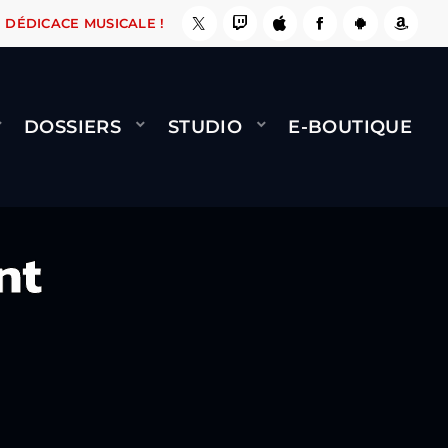
 ÇA LE FAIT !
NAMI
BERNARD MINET - FLY (
DÉDICACE MUSICALE !
DOSSIERS
STUDIO
E-BOUTIQUE
nt