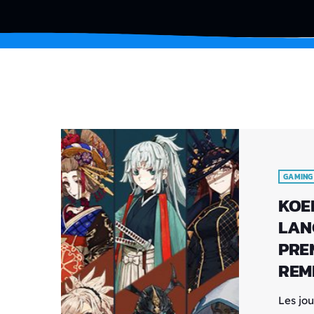
GAMING
KOE
LAN
PRE
REM
Les jo