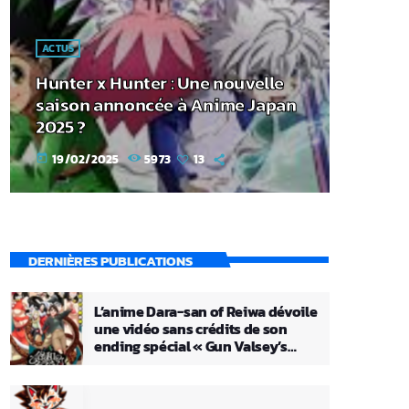
ACTUS
Hunter x Hunter : Une nouvelle
saison annoncée à Anime Japan
2025 ?
19/02/2025
5973
13
today
DERNIÈRES PUBLICATIONS
L’anime Dara-san of Reiwa dévoile
une vidéo sans crédits de son
ending spécial « Gun Valsey’s
Theme »