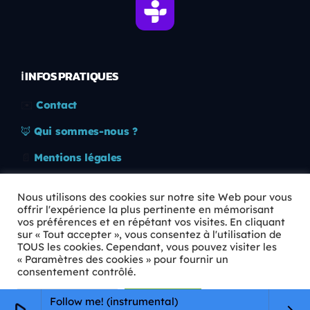
ℹ️ INFOS PRATIQUES
✉️
Contact
🦊
Qui sommes-nous ?
📄
Mentions légales
🔒
Confidentialité
Nous utilisons des cookies sur notre site Web pour vous
offrir l'expérience la plus pertinente en mémorisant
🛡️
RGPD
vos préférences et en répétant vos visites. En cliquant
sur « Tout accepter », vous consentez à l'utilisation de
Copyright © 2026 Animkids. Tous droits réservés.
TOUS les cookies. Cependant, vous pouvez visiter les
« Paramètres des cookies » pour fournir un
consentement contrôlé.
Paramètres Cookie
Tout accepter
Follow me! (instrumental)