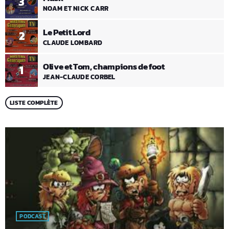
3
NOAM ET NICK CARR
Le Petit Lord
2
CLAUDE LOMBARD
Olive et Tom, champions de foot
1
JEAN-CLAUDE CORBEL
LISTE COMPLÈTE
PODCAST