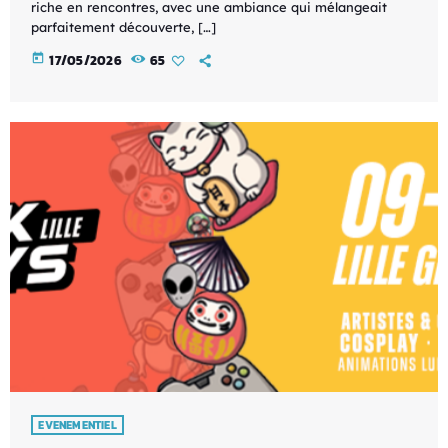
riche en rencontres, avec une ambiance qui mélangeait
parfaitement découverte, […]
today
17/05/2026
65
EVENEMENTIEL