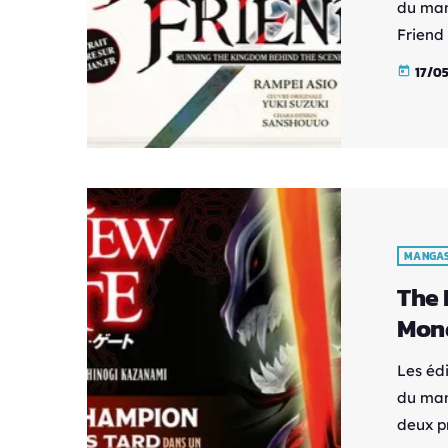
du man
Friend
manga 
17/0
today
le 12 j
un hom
von Zea
dans le
MANGA
The 
Mond
Les éd
du man
deux p