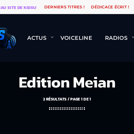
ITE DE KIDSUNE
WARÉTRO
ORANGE ROAD QUI PASS
DERNIERS TITRES !
DÉDICACE ÉCRIT !
ACTUS
VOICELINE
RADIOS
Edition Meian
2 RÉSULTATS / PAGE 1 DE 1