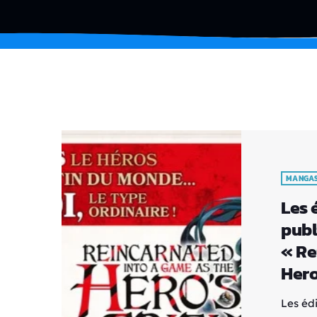
MANGA
Les 
publ
« Re
Hero
Les éd