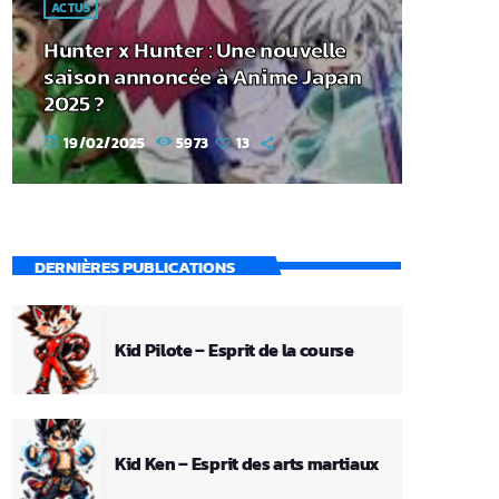
ACTUS
Hunter x Hunter : Une nouvelle
saison annoncée à Anime Japan
2025 ?
19/02/2025
5973
13
today
DERNIÈRES PUBLICATIONS
Kid Pilote – Esprit de la course
Kid Ken – Esprit des arts martiaux