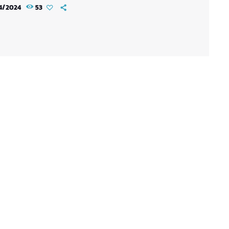
 du 22 mai 2024. Découvrez le synopsis du manga
4/2024
53
, le meilleur joueur du VRMMORPG "The New
transformé en jeu mortel, a réussi à libérer tous
eurs pris au piège en terrassant le boss de fin.
vant de se […]