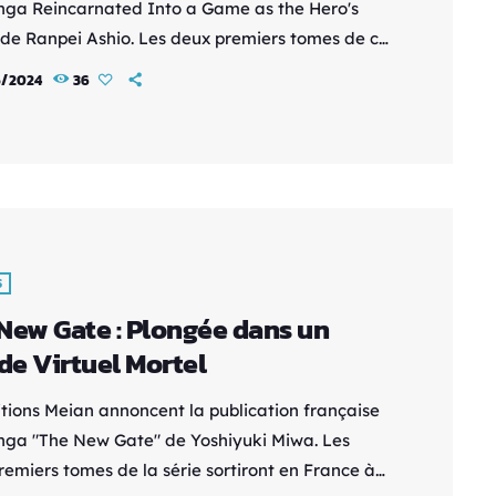
ga Reincarnated Into a Game as the Hero's
 de Ranpei Ashio. Les deux premiers tomes de ce
de type isekai seront disponibles en France dès
5/2024
36
uin 2024. Voici le synopsis : Dans ce monde isekai,
me japonais moderne se réincarne en Verner
vert, fils d'un noble, mais sans rôle héroïque
 jeu vidéo devenu réalité. […]
S
New Gate : Plongée dans un
e Virtuel Mortel
itions Meian annoncent la publication française
ga "The New Gate" de Yoshiyuki Miwa. Les
remiers tomes de la série sortiront en France à