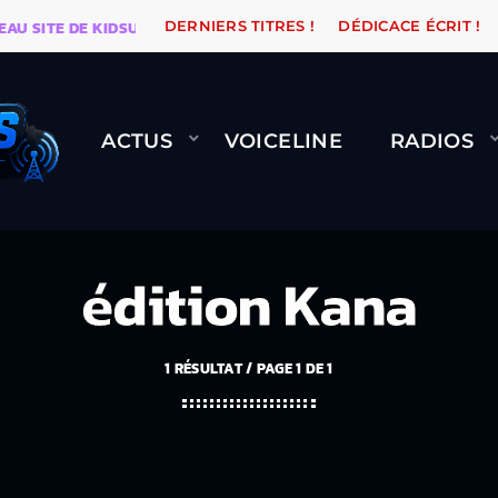
SITE DE KIDSUNE
WARÉTRO
ORANGE ROAD QUI PASS
DERNIERS TITRES !
DÉDICACE ÉCRIT !
ACTUS
VOICELINE
RADIOS
édition Kana
1 RÉSULTAT / PAGE 1 DE 1