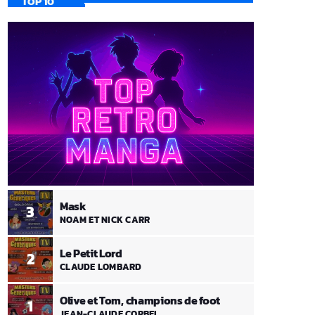
TOP 10
Mask
3
NOAM ET NICK CARR
Le Petit Lord
2
CLAUDE LOMBARD
Olive et Tom, champions de foot
1
JEAN-CLAUDE CORBEL