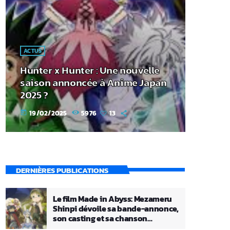
ACTUS
Hunter x Hunter : Une nouvelle
saison annoncée à Anime Japan
2025 ?
19/02/2025
5976
13
today
DERNIÈRES PUBLICATIONS
Le film Made in Abyss: Mezameru
Shinpi dévoile sa bande-annonce,
son casting et sa chanson
principale