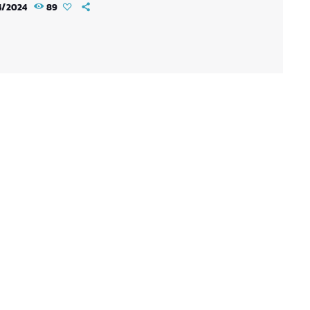
4/2024
89
romet une immersion totale dans l'univers de
 le fils de Naruto, où les enjeux sont plus élevés
ais. L'histoire se déroule dans le village caché
oha, où d'étranges événements surviennent :