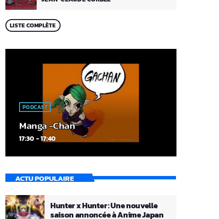
LISTE COMPLÈTE
PODCAST
Manga -Chan
17:30 - 17:40
ACTU POPULAIRE
Hunter x Hunter : Une nouvelle
saison annoncée à Anime Japan