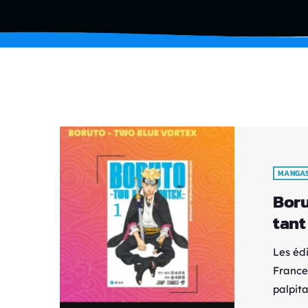
MANGA
Boru
tant
Les éd
France
palpita
Mikio 