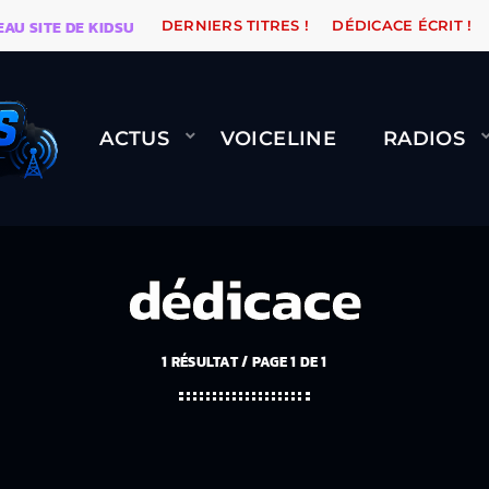
SITE DE KIDSUNE
WARÉTRO
ORANGE ROAD QUI PASS
DERNIERS TITRES !
DÉDICACE ÉCRIT !
ACTUS
VOICELINE
RADIOS
dédicace
1 RÉSULTAT / PAGE 1 DE 1