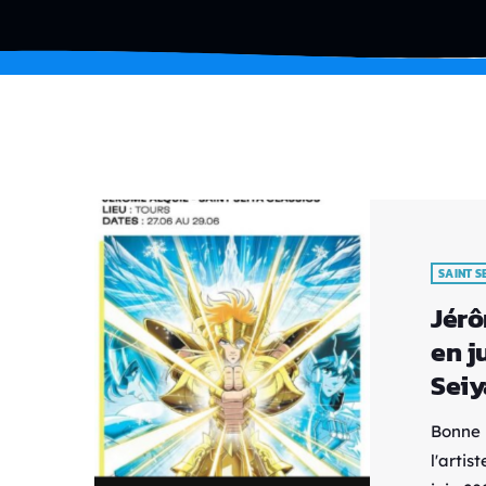
SAINT S
Jérô
en j
Seiy
Bonne 
l'artis