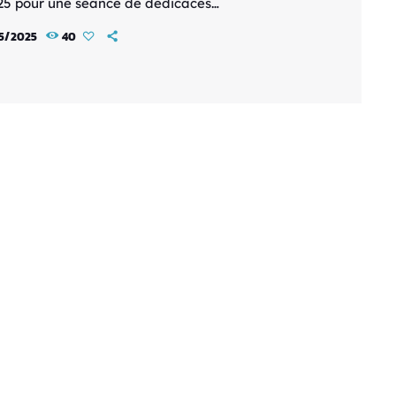
025 pour une séance de dédicaces
ionnelle, en partenariat avec les éditions Kana.
5/2025
40
dez-vous promet de belles rencontres pour les
rs de la mythique licence de Masami
da et des fans du travail de l'auteur français.
our avoir travaillé sur les projets Saint Seiya –
dyssey […]