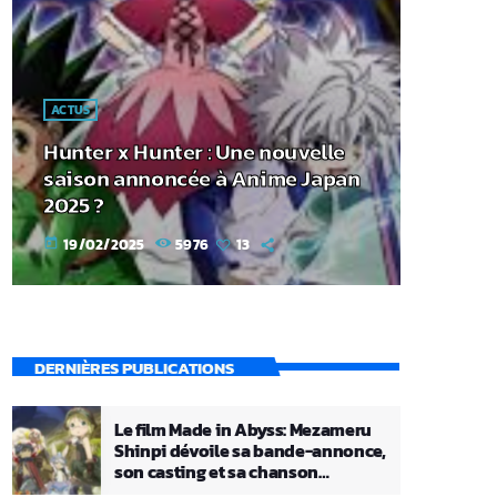
ACTUS
Hunter x Hunter : Une nouvelle
saison annoncée à Anime Japan
2025 ?
19/02/2025
5976
13
today
DERNIÈRES PUBLICATIONS
Le film Made in Abyss: Mezameru
Shinpi dévoile sa bande-annonce,
son casting et sa chanson
principale