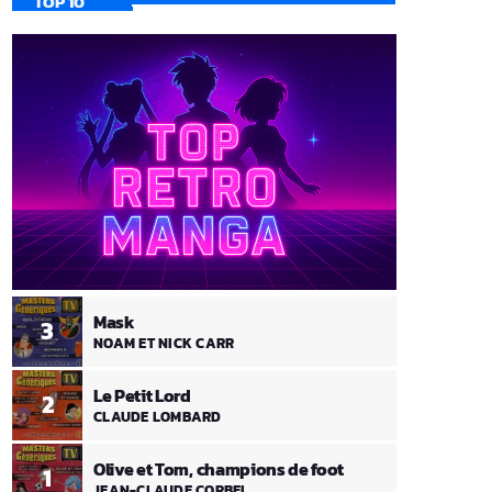
TOP 10
Mask
3
NOAM ET NICK CARR
Le Petit Lord
2
CLAUDE LOMBARD
Olive et Tom, champions de foot
1
JEAN-CLAUDE CORBEL