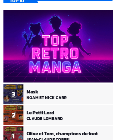
TOP 10
Mask
3
NOAM ET NICK CARR
Le Petit Lord
2
CLAUDE LOMBARD
Olive et Tom, champions de foot
1
JEAN-CLAUDE CORBEL