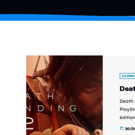
GAMING
Deat
Death S
PlaySta
éditio
Kojima 
30/0
today
tout a