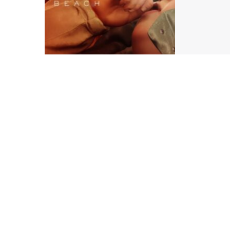
des vi
visuell
Decima
détaill