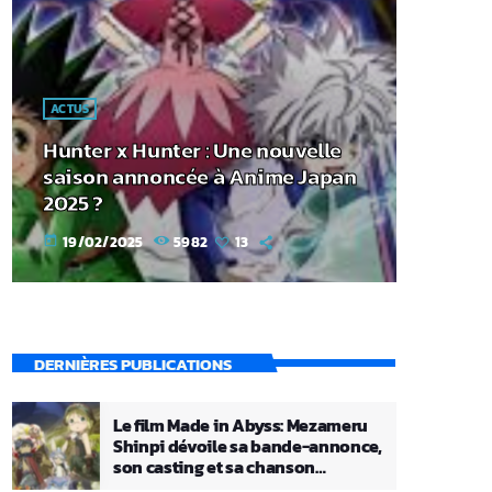
ACTUS
Hunter x Hunter : Une nouvelle
saison annoncée à Anime Japan
2025 ?
19/02/2025
5982
13
today
DERNIÈRES PUBLICATIONS
Le film Made in Abyss: Mezameru
Shinpi dévoile sa bande-annonce,
son casting et sa chanson
principale