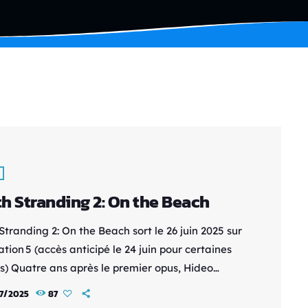
h Stranding 2: On the Beach
tranding 2: On the Beach sort le 26 juin 2025 sur
tion 5 (accès anticipé le 24 juin pour certaines
ns) Quatre ans après le premier opus, Hideo
livre une suite ambitieuse, plus accessible, mais
7/2025
87
ussi énigmatique, où la frontière entre le monde