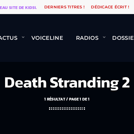
ITE DE KIDSUNE
WARÉTRO
ORANGE ROAD QUI PASSE
DERNIERS TITRES !
DÉDICACE ÉCRIT !
ACTUS
VOICELINE
RADIOS
DOSSIE
Death Stranding 2
1 RÉSULTAT / PAGE 1 DE 1