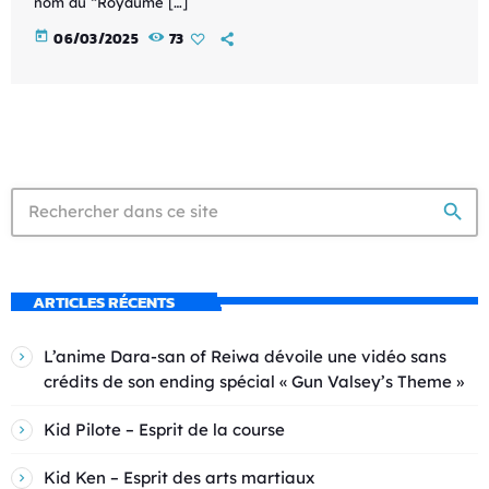
nom du “Royaume […]
today
06/03/2025
73
search
ARTICLES RÉCENTS
L’anime Dara-san of Reiwa dévoile une vidéo sans
crédits de son ending spécial « Gun Valsey’s Theme »
Kid Pilote – Esprit de la course
Kid Ken – Esprit des arts martiaux