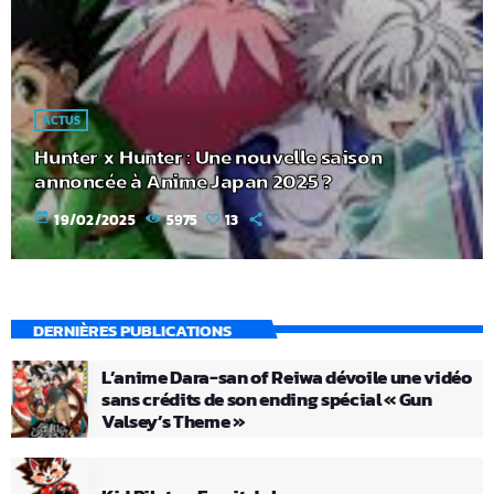
ACTUS
Hunter x Hunter : Une nouvelle saison
annoncée à Anime Japan 2025 ?
today
19/02/2025
5975
13
DERNIÈRES PUBLICATIONS
L’anime Dara-san of Reiwa dévoile une vidéo
sans crédits de son ending spécial « Gun
Valsey’s Theme »