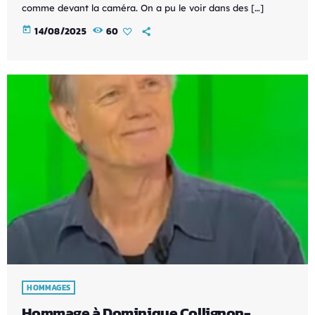
comme devant la caméra. On a pu le voir dans des […]
today
14/08/2025
60
HOMMAGES
Hommage à Dominique Collignon-