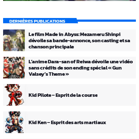
DERNIÈRES PUBLICATIONS
Le film Made in Abyss: Mezameru Shinpi
dévoile sa bande-annonce, son casting et sa
chanson principale
L’anime Dara-san of Reiwa dévoile une vidéo
sans crédits de son ending spécial « Gun
Valsey’s Theme »
Kid Pilote – Esprit de la course
Kid Ken – Esprit des arts martiaux