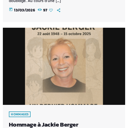
doublage. Au cours d’une […]
today
13/03/2026
97
HOMMAGES
Hommage à Jackie Berger