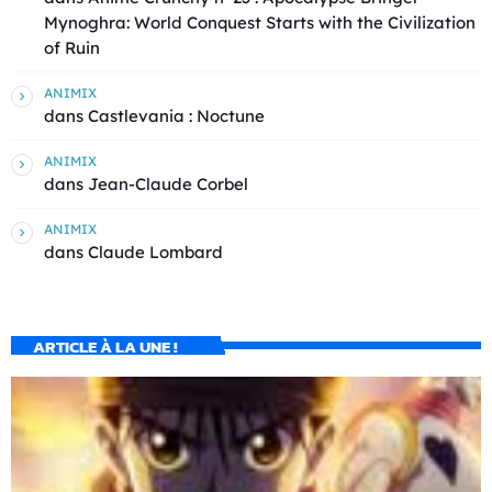
Mynoghra: World Conquest Starts with the Civilization
of Ruin
ANIMIX
dans
Castlevania : Noctune
ANIMIX
dans
Jean-Claude Corbel
ANIMIX
dans
Claude Lombard
ARTICLE À LA UNE !