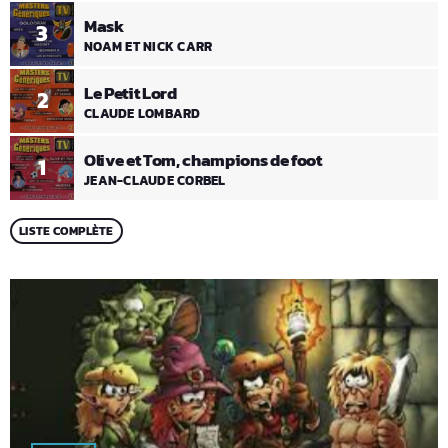
Mask
3
NOAM ET NICK CARR
Le Petit Lord
2
CLAUDE LOMBARD
Olive et Tom, champions de foot
1
JEAN-CLAUDE CORBEL
LISTE COMPLÈTE