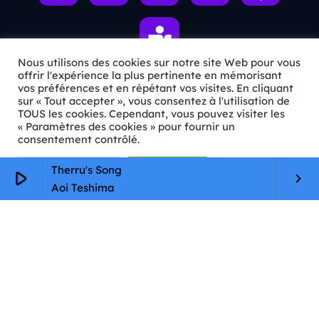
Nous utilisons des cookies sur notre site Web pour vous
offrir l'expérience la plus pertinente en mémorisant
vos préférences et en répétant vos visites. En cliquant
sur « Tout accepter », vous consentez à l'utilisation de
ℹ️ INFOS PRATIQUES
TOUS les cookies. Cependant, vous pouvez visiter les
« Paramètres des cookies » pour fournir un
✉️
Contact
consentement contrôlé.
🦊
Qui sommes-nous ?
Paramètres Cookie
Tout accepter
Therru's Song
play_arrow
keyboard_arrow_right
Aoi Teshima
📄
Mentions légales
🔒
Confidentialité
🛡️
RGPD
Copyright © 2026 Animkids. Tous droits réservés.