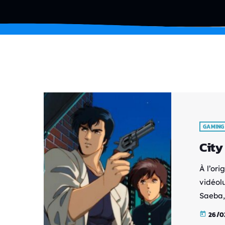
GAMING
City
À l’ori
vidéol
Saeba,
un Toky
26/0
today
médiat