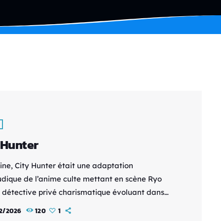
 Hunter
gine, City Hunter était une adaptation
udique de l’anime culte mettant en scène Ryo
 détective privé charismatique évoluant dans
o stylisé. Contrairement à d’autres licences plus
2/2026
120
1
isées, le jeu PC Engine n’a jamais connu une