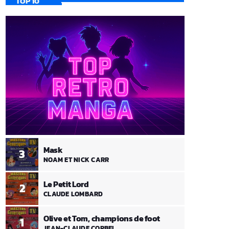
TOP 10
Mask
3
NOAM ET NICK CARR
Le Petit Lord
2
CLAUDE LOMBARD
Olive et Tom, champions de foot
1
JEAN-CLAUDE CORBEL