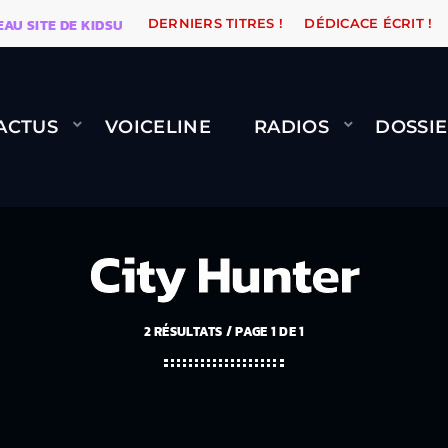
TE DE KIDSUNE
WARÉTRO
ORANGE ROAD QUI PASSE
DERNIERS TITRES !
DÉDICACE ÉCRIT !
ACTUS
VOICELINE
RADIOS
DOSSIE
City Hunter
2 RÉSULTATS / PAGE 1 DE 1