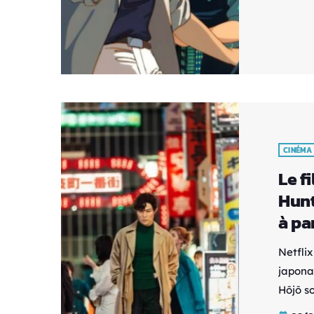
reconn
limitée
longte
La rem
second
CINÉMA
Le f
Hunt
à par
Netflix
japona
Hōjō s
monde e