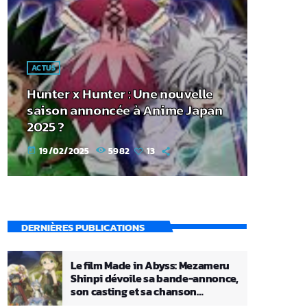
ACTUS
Hunter x Hunter : Une nouvelle
saison annoncée à Anime Japan
2025 ?
19/02/2025
5982
13
today
DERNIÈRES PUBLICATIONS
Le film Made in Abyss: Mezameru
Shinpi dévoile sa bande-annonce,
son casting et sa chanson
principale