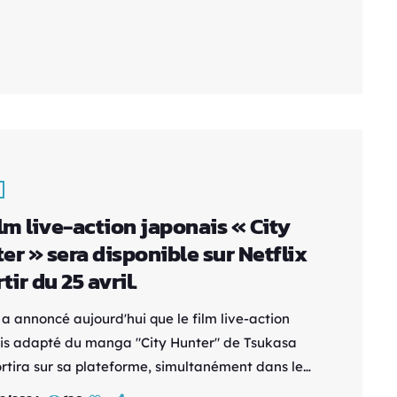
aissance massive hors du Japon. Sa distribution
 et l’absence de localisation occidentale l’ont
mps cantonné à un statut d’objet de collection.
asterisation actuelle représente donc une
e chance historique pour […]
ilm live-action japonais « City
er » sera disponible sur Netflix
tir du 25 avril.
 a annoncé aujourd'hui que le film live-action
is adapté du manga "City Hunter" de Tsukasa
ortira sur sa plateforme, simultanément dans le
ntier, le 25 avril prochain. Ryôhei Suzuki