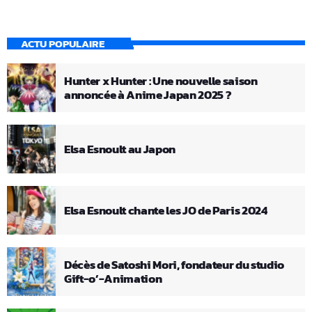
ACTU POPULAIRE
Hunter x Hunter : Une nouvelle saison
annoncée à Anime Japan 2025 ?
Elsa Esnoult au Japon
Elsa Esnoult chante les JO de Paris 2024
Décès de Satoshi Mori, fondateur du studio
Gift-o’-Animation