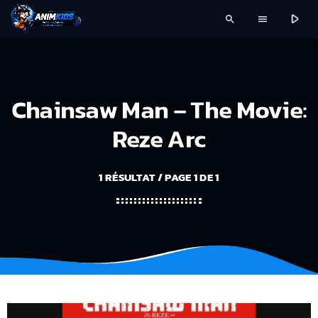
play_arrow
search
menu
Chainsaw Man – The Movie:
Reze Arc
1 RÉSULTAT / PAGE 1 DE 1