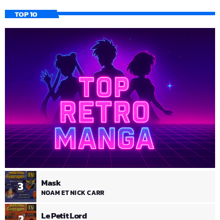
TOP 10
Mask
3
NOAM ET NICK CARR
Le Petit Lord
2