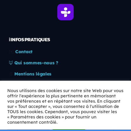
ℹ️ INFOS PRATIQUES
✉️
Contact
🦊
Qui sommes-nous ?
📄
Mentions légales
🔒
Confidentialité
Nous utilisons des cookies sur notre site Web pour vous
offrir l'expérience la plus pertinente en mémorisant
🛡️
RGPD
vos préférences et en répétant vos visites. En cliquant
sur « Tout accepter », vous consentez à l'utilisation de
Copyright © 2026 Animkids. Tous droits réservés.
TOUS les cookies. Cependant, vous pouvez visiter les
« Paramètres des cookies » pour fournir un
consentement contrôlé.