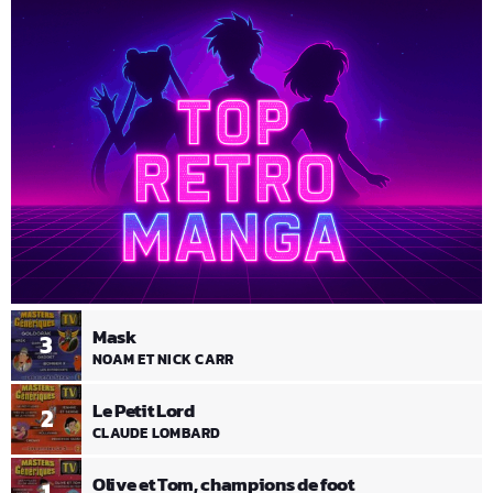
Mask
3
NOAM ET NICK CARR
Le Petit Lord
2
CLAUDE LOMBARD
Olive et Tom, champions de foot
1